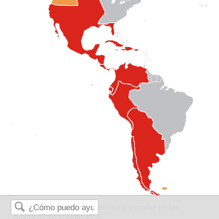
Figura: La extensión del territorio español en las
Américas en el siglo XVIII.