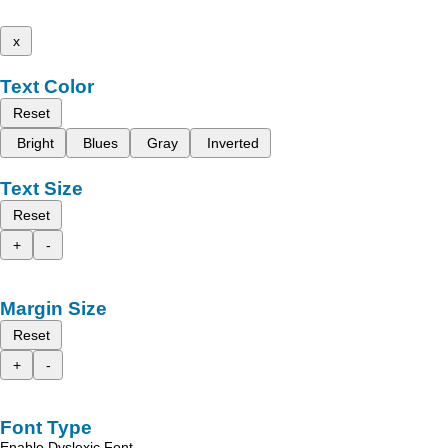
x
Text Color
Reset
Bright
Blues
Gray
Inverted
Text Size
Reset
+
-
Margin Size
Reset
+
-
Font Type
Enable Dyslexic Font