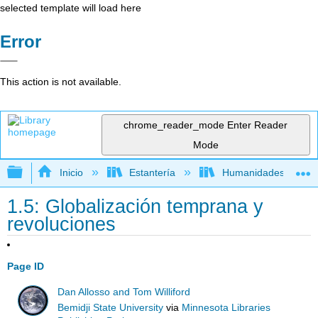
selected template will load here
Error
This action is not available.
chrome_reader_mode
Enter Reader
Mode
Expandir/contraer jerarquía global
Inicio
Estantería
Humanidades
1.5: Globalización temprana y
revoluciones
Page ID
Dan Allosso and Tom Williford
Bemidji State University
via
Minnesota Libraries