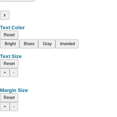
x
Text Color
Reset
Bright
Blues
Gray
Inverted
Text Size
Reset
+
-
Margin Size
Reset
+
-