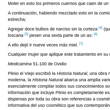
Moler en esto los primeros cuernos que caen de un 
A continuación, habiendo mezclado esto en la comi
estrecha;
[4]
Agregar doce bulbos de narciso sin la corteza
(qu
[5]
[6]
toscana
pesen una sexta parte de un
as
;
[7]
A ello dejó ir nueve veces más miel.
Cualquier mujer que aplique este tratamiento en su 
Medicamina
51-100 de Ovidio
Plinio el Viejo escribió la
Historia Natural
, una obra 
moderna, la
Historia Natural
abarca una amplia varie
esencialmente compilar todos sus conocimientos sob
información que incluye Plinio es completamente ex
dispersas por toda su obra son referencias a cosméti
informativa del uso cosmético que sus contemporáne