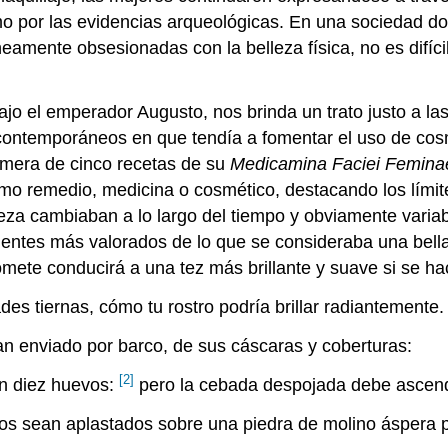
o por las evidencias arqueológicas. En una sociedad do
neamente obsesionadas con la belleza física, no es difíc
o el emperador Augusto, nos brinda un trato justo a las
us contemporáneos en que tendía a fomentar el uso de co
imera de cinco recetas de su
Medicamina
Faciei Femina
mo remedio, medicina o cosmético, destacando los límite
eza cambiaban a lo largo del tiempo y obviamente varia
onentes más valorados de lo que se consideraba una bell
mete conducirá a una tez más brillante y suave si se ha
es tiernas, cómo tu rostro podría brillar radiantemente.
an enviado por barco, de sus cáscaras y coberturas:
[2]
 diez huevos:
pero la cebada despojada debe ascend
os sean aplastados sobre una piedra de molino áspera p