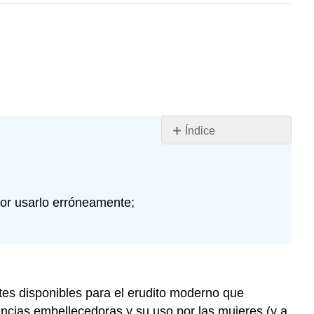
Índice
MUJER
ROMANA
CON
MAQU
 por usarlo erróneamente;
¿DE
QUÉ
ESTABAN
HECHOS
LOS
tes disponibles para el erudito moderno que
COSMÉTICOS?
ancias embellecedoras y su uso por las mujeres (y a
USAR