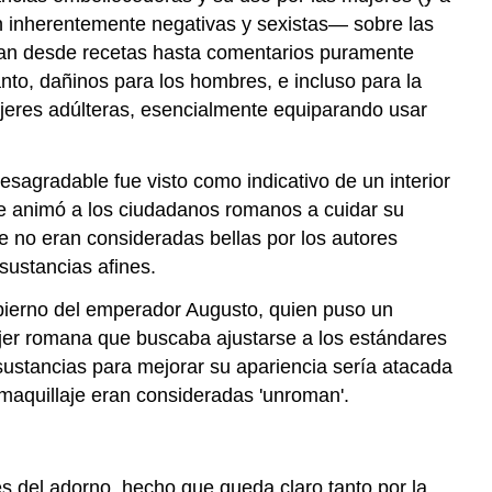
COSMÉTICOS
n inherentemente negativas y sexistas— sobre las
'CORRECTAMENTE'
 van desde recetas hasta comentarios puramente
OPINIONES
nto, dañinos para los hombres, e incluso para la
NEGATIVAS
jeres adúlteras, esencialmente equiparando usar
DE
LA
COSMÉTICA
esagradable fue visto como indicativo de un interior
FEMENINA
 animó a los ciudadanos romanos a cuidar su
MAQUILLAJE
e no eran consideradas bellas por los autores
CORPORAL
sustancias afines.
Y
BELLEZA
obierno del emperador Augusto, quien puso un
FÍSICA
mujer romana que buscaba ajustarse a los estándares
Atribuciones
sustancias para mejorar su apariencia sería atacada
de
 maquillaje eran consideradas 'unroman'.
medios
és del adorno, hecho que queda claro tanto por la