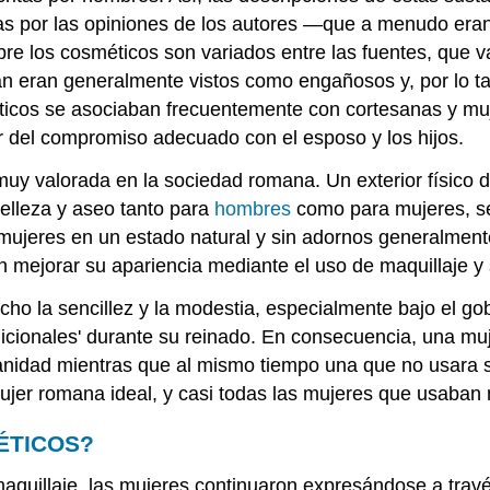
as por las opiniones de los autores —que a menudo era
bre los cosméticos son variados entre las fuentes, que
n eran generalmente vistos como engañosos y, por lo ta
éticos se asociaban frecuentemente con cortesanas y mu
 del compromiso adecuado con el esposo y los hijos.
muy valorada en la sociedad romana. Un exterior físico d
elleza y aseo tanto para
hombres
como para mujeres, se
 mujeres en un estado natural y sin adornos generalment
n mejorar su apariencia mediante el uso de maquillaje y 
ho la sencillez y la modestia, especialmente bajo el g
tradicionales' durante su reinado. En consecuencia, una 
vanidad mientras que al mismo tiempo una que no usara 
mujer romana ideal, y casi todas las mujeres que usaban
ÉTICOS?
 maquillaje, las mujeres continuaron expresándose a trav