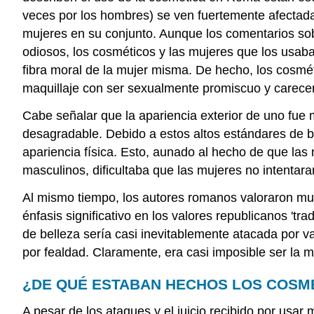
veces por los hombres) se ven fuertemente afectad
mujeres en su conjunto. Aunque los comentarios so
odiosos, los cosméticos y las mujeres que los usaba
fibra moral de la mujer misma. De hecho, los cosm
maquillaje con ser sexualmente promiscuo y carecer
Cabe señalar que la apariencia exterior de uno fue 
desagradable. Debido a estos altos estándares de b
apariencia física. Esto, aunado al hecho de que las
masculinos, dificultaba que las mujeres no intentara
Al mismo tiempo, los autores romanos valoraron muc
énfasis significativo en los valores republicanos '
de belleza sería casi inevitablemente atacada por 
por fealdad. Claramente, era casi imposible ser la 
¿DE QUÉ ESTABAN HECHOS LOS COSM
A pesar de los ataques y el juicio recibido por usar