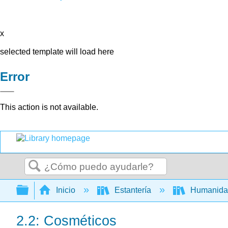
x
selected template will load here
Error
This action is not available.
Buscar
Expandir/contraer jerarquía global
Inicio
Estantería
Humanid
2.2: Cosméticos