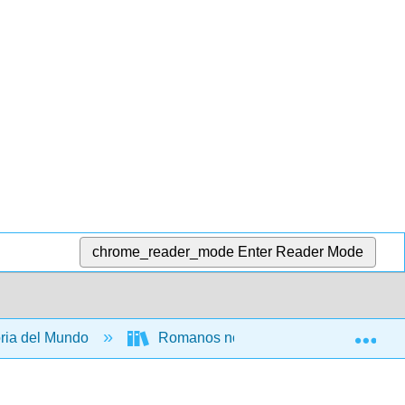
chrome_reader_mode
Enter Reader Mode
Exp
ria del Mundo
Romanos no romanos (McElduff)