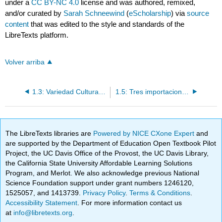
under a
CC BY-NC 4.0
license and was authored, remixed,
and/or curated by
Sarah Schneewind
(
eScholarship
) via
source
content
that was edited to the style and standards of the
LibreTexts platform.
Volver arriba
1.3: Variedad Cultural y Teleología
1.5: Tres importaciones de la Edad del Bronce
The LibreTexts libraries are
Powered by NICE CXone Expert
and
are supported by the Department of Education Open Textbook Pilot
Project, the UC Davis Office of the Provost, the UC Davis Library,
the California State University Affordable Learning Solutions
Program, and Merlot. We also acknowledge previous National
Science Foundation support under grant numbers 1246120,
1525057, and 1413739.
Privacy Policy
.
Terms & Conditions
.
Accessibility Statement
. For more information contact us
at
info@libretexts.org
.