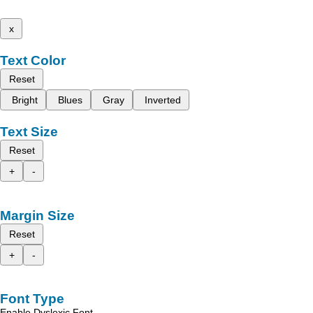
x
Text Color
Reset
Bright
Blues
Gray
Inverted
Text Size
Reset
+
-
Margin Size
Reset
+
-
Font Type
Enable Dyslexic Font