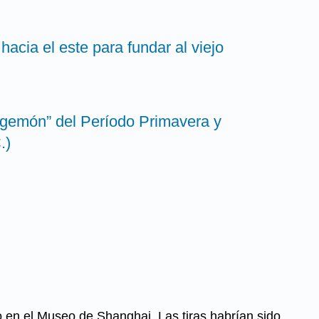
hacia el este para fundar al viejo
egemón” del Período Primavera y
.)
o en el Museo de Shanghai. Las tiras habrían sido