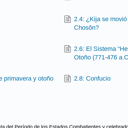
2.4: ¿Kija se movió 
Chosŏn?
2.6: El Sistema “H
Otoño (771-476 a.C
de primavera y otoño
2.8: Confucio
data del Período de los Estados Combatientes y celebrad