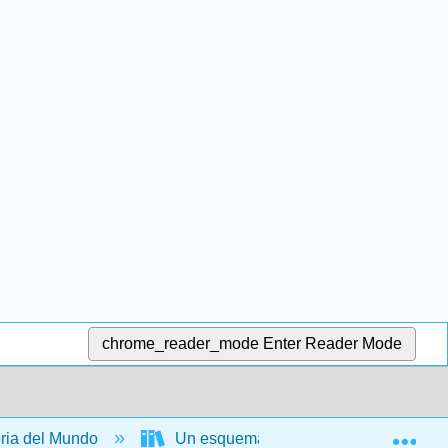
chrome_reader_mode
Enter Reader Mode
Exp
ria del Mundo
Un esquema de la historia del este d