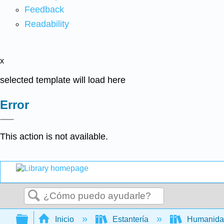
Feedback
Readability
x
selected template will load here
Error
This action is not available.
Buscar
Expandir/contraer jerarquía global
Inicio
Estantería
Humanid