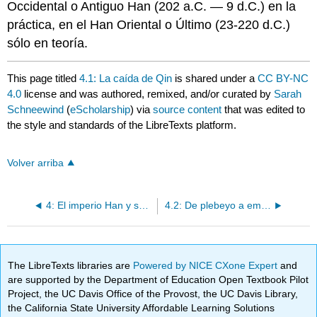
Occidental o Antiguo Han (202 a.C. — 9 d.C.) en la
práctica, en el Han Oriental o Último (23-220 d.C.)
sólo en teoría.
This page titled
4.1: La caída de Qin
is shared under a
CC BY-NC
4.0
license and was authored, remixed, and/or curated by
Sarah
Schneewind
(
eScholarship
) via
source content
that was edited to
the style and standards of the LibreTexts platform.
Volver arriba
4: El imperio Han y sus vecinos
4.2: De plebeyo a emperador
The LibreTexts libraries are
Powered by NICE CXone Expert
and
are supported by the Department of Education Open Textbook Pilot
Project, the UC Davis Office of the Provost, the UC Davis Library,
the California State University Affordable Learning Solutions