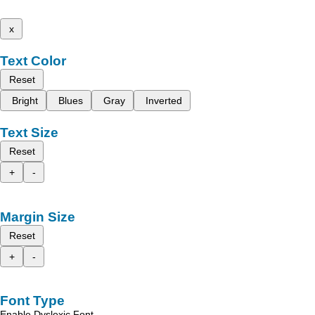
x
Text Color
Reset
Bright
Blues
Gray
Inverted
Text Size
Reset
+
-
Margin Size
Reset
+
-
Font Type
Enable Dyslexic Font