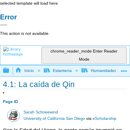
selected template will load here
Error
This action is not available.
chrome_reader_mode
Enter Reader
Mode
Expandir/contraer jerarquía global
Inicio
Estantería
Humanidades
4.1: La caída de Qin
Page ID
Sarah Schneewind
University of California San Diego
via
eScholarship