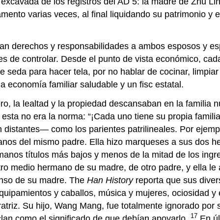
excavada de los registros del AD 5: la madre de Zhu Ling
mento varias veces, al final liquidando su patrimonio y 
gaban derechos y responsabilidades a ambos esposos y e
es de controlar. Desde el punto de vista económico, cada
 seda para hacer tela, por no hablar de cocinar, limpiar y
a economía familiar saludable y un fisc estatal.
ro, la lealtad y la propiedad descansaban en la familia 
ue esta no era la norma: “¡Cada uno tiene su propia fam
n distantes— como los parientes patrilineales. Por ejem
nos del mismo padre. Ella hizo marqueses a sus dos he
rmanos títulos más bajos y menos de la mitad de los in
ro medio hermano de su madre, de otro padre, y ella le 
enso de su madre. The
Han History
reporta que sus diver
equipamientos y caballos, música y mujeres, ociosidad 
triz. Su hijo, Wang Mang, fue totalmente ignorado por 
17
 clan como el significado de que debían apoyarlo.
En úl