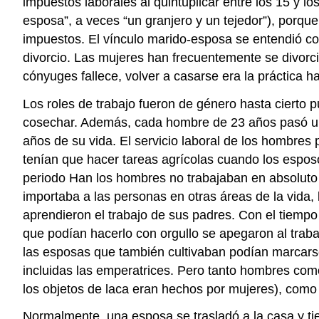
impuestos laborales al quintuplicar entre los 15 y l
esposa”, a veces “un granjero y un tejedor”), porque
impuestos. El vínculo marido-esposa se entendió com
divorcio. Las mujeres han frecuentemente se divorc
cónyuges fallece, volver a casarse era la práctica 
Los roles de trabajo fueron de género hasta cierto p
cosechar. Además, cada hombre de 23 años pasó un a
años de su vida. El servicio laboral de los hombres p
tenían que hacer tareas agrícolas cuando los esposo
periodo Han los hombres no trabajaban en absoluto 
importaba a las personas en otras áreas de la vida,
aprendieron el trabajo de sus padres. Con el tiempo 
que podían hacerlo con orgullo se apegaron al trabaj
las esposas que también cultivaban podían marcarse 
incluidas las emperatrices. Pero tanto hombres como
los objetos de laca eran hechos por mujeres), co
Normalmente, una esposa se trasladó a la casa y ti