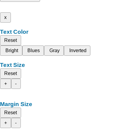
x
Text Color
Reset
Bright
Blues
Gray
Inverted
Text Size
Reset
+
-
Margin Size
Reset
+
-