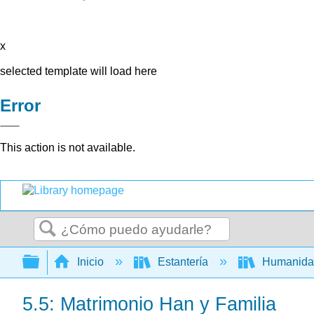
x
selected template will load here
Error
This action is not available.
Buscar
Expandir/contraer jerarquía global
Inicio
Estantería
Humanid
5.5: Matrimonio Han y Familia