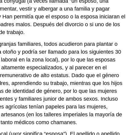
reja conyugal (a veces llamada “un esposo, una
entar, vestir y albergar a una familia y pagar
 Han permitía que el esposo o la esposa iniciaran el
adres malos. Después del divorcio o si uno de los
de trabajo.
ranjas familiares, todos acudieron para plantar o
otoño y podría ser llamado para los siguientes 30
laboral en la zona local), por lo que las esposas
altamente especializados, y al parecer en el
 remunerativo de alto estatus. Dado que el género
es, aprendiendo su trabajo, mientras que los hijos
ias de identidad de género, por lo que las mujeres
ientes y familiares junior de ambos sexos. Incluso
s agrícolas tenían papeles para las mujeres,
artesanos (en los talleres imperiales la mayoría de
, tanto médicos como chamanes.
cal (
uxor
significa “esposa”). El apellido o apellido