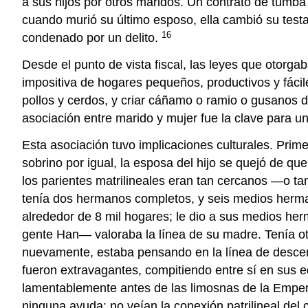
a sus hijos por otros maridos. Un contrato de tumba 
cuando murió su último esposo, ella cambió su testa
16
condenado por un delito.
Desde el punto de vista fiscal, las leyes que otor
impositiva de hogares pequeños, productivos y fácil
pollos y cerdos, y criar cáñamo o ramio o gusanos de
asociación entre marido y mujer fue la clave para un
Esta asociación tuvo implicaciones culturales. Prime
sobrino por igual, la esposa del hijo se quejó de q
los parientes matrilineales eran tan cercanos —o ta
tenía dos hermanos completos, y seis medios herma
alrededor de 8 mil hogares; le dio a sus medios he
gente Han— valoraba la línea de su madre. Tenía ot
nuevamente, estaba pensando en la línea de desc
fueron extravagantes, compitiendo entre sí en sus 
lamentablemente antes de las limosnas de la Empera
ninguna ayuda: no veían la conexión patrilineal del