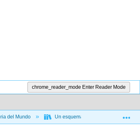
chrome_reader_mode
Enter Reader Mode
Exp
ria del Mundo
Un esquema de la historia del este d