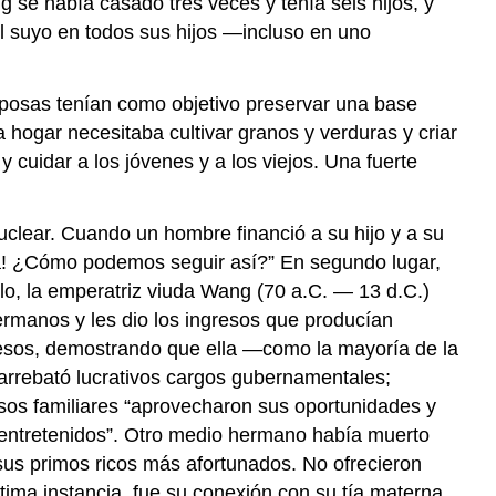
 se había casado tres veces y tenía seis hijos, y
el suyo en todos sus hijos —incluso en uno
sposas tenían como objetivo preservar una base
 hogar necesitaba cultivar granos y verduras y criar
 cuidar a los jóvenes y a los viejos. Una fuerte
nuclear. Cuando un hombre financió a su hijo y a su
ilia! ¿Cómo podemos seguir así?” En segundo lugar,
plo, la emperatriz viuda Wang (70 a.C. — 13 d.C.)
rmanos y les dio los ingresos que producían
gresos, demostrando que ella —como la mayoría de la
arrebató lucrativos cargos gubernamentales;
sos familiares “aprovecharon sus oportunidades y
y entretenidos”. Otro medio hermano había muerto
sus primos ricos más afortunados. No ofrecieron
tima instancia, fue su conexión con su tía materna,