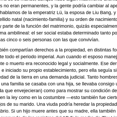
dos no eran permanentes, y la gente podría cambiar al a
hablamos de la emperatriz Lü, la esposa de Liu Bang, y 
llido natal (nacimiento-familia) y su orden de nacimient
 parte de la función del matrimonio, quizás especialmen
tema ambilineal: el ser social estaba determinado tanto p
as cinco o seis personas con las que convivían.
mbién compartían derechos a la propiedad, en distintas
e todo el periodo imperial. Aun cuando el esposo maneja
 o muerto era reconocido legal y socialmente. Ese der
e iniciado su propio establecimiento, pero ella seguía s
dad de la tierra en una demanda judicial. Tanto hombr
na familia se casaba con una hija, se llevaba consigo
ida que envejecieran) como para mostrar su condición de 
en la ley como en la costumbre —esto también fue cierto 
 hijos de su marido. Una viuda podría heredar la propieda
rio. Si un hijo muere antes que su madre, ella también 