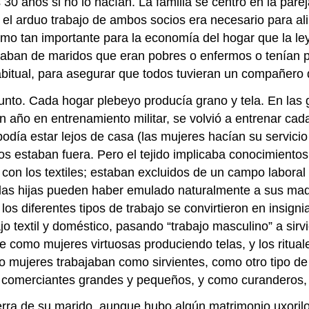
os 30 años si no lo hacían. La familia se centró en la pa
 el arduo trabajo de ambos socios era necesario para alim
o tan importante para la economía del hogar que la ley
iaban de maridos que eran pobres o enfermos o tenían p
habitual, para asegurar que todos tuvieran un compañero 
unto. Cada hogar plebeyo producía grano y tela. En las g
ño en entrenamiento militar, se volvió a entrenar cada 
odía estar lejos de casa (las mujeres hacían su servicio 
s estaban fuera. Pero el tejido implicaba conocimientos 
con los textiles; estaban excluidos de un campo laboral
 las hijas pueden haber emulado naturalmente a sus madr
los diferentes tipos de trabajo se convirtieron en insign
o textil y doméstico, pasando “trabajo masculino” a sirv
como mujeres virtuosas produciendo telas, y los rituale
 mujeres trabajaban como sirvientes, como otro tipo de 
mo comerciantes grandes y pequeños, y como curanderos
erra de su marido, aunque hubo algún matrimonio uxorilo