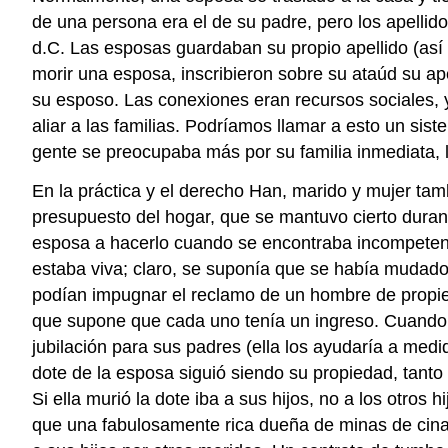
de una persona era el de su padre, pero los apelli
d.C. Las esposas guardaban su propio apellido (así 
morir una esposa, inscribieron sobre su ataúd su ape
su esposo. Las conexiones eran recursos sociales, y
aliar a las familias. Podríamos llamar a esto un sis
gente se preocupaba más por su familia inmediata, l
En la práctica y el derecho Han, marido y mujer ta
presupuesto del hogar, que se mantuvo cierto durant
esposa a hacerlo cuando se encontraba incompetente
estaba viva; claro, se suponía que se había mudado 
podían impugnar el reclamo de un hombre de propie
que supone que cada uno tenía un ingreso. Cuando u
jubilación para sus padres (ella los ayudaría a med
dote de la esposa siguió siendo su propiedad, tanto 
Si ella murió la dote iba a sus hijos, no a los otros
que una fabulosamente rica dueña de minas de cinab