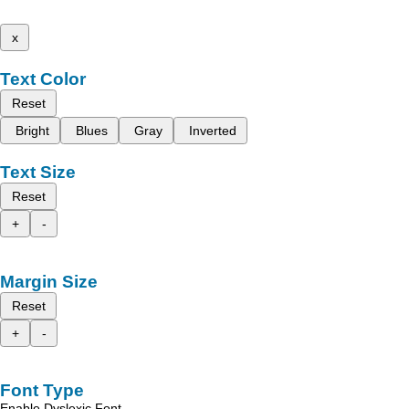
x
Text Color
Reset
Bright
Blues
Gray
Inverted
Text Size
Reset
+
-
Margin Size
Reset
+
-
Font Type
Enable Dyslexic Font