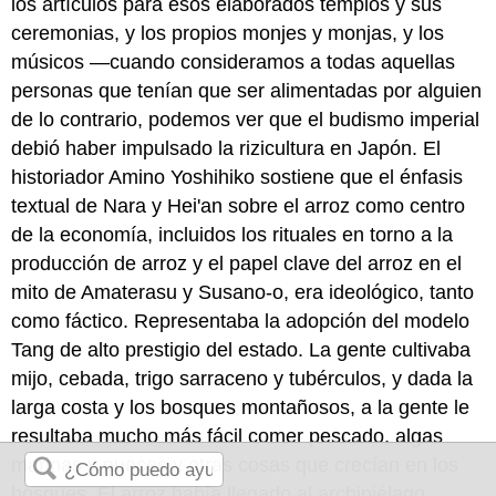
los artículos para esos elaborados templos y sus
ceremonias, y los propios monjes y monjas, y los
músicos —cuando consideramos a todas aquellas
personas que tenían que ser alimentadas por alguien
de lo contrario, podemos ver que el budismo imperial
debió haber impulsado la rizicultura en Japón. El
historiador Amino Yoshihiko sostiene que el énfasis
textual de Nara y Hei'an sobre el arroz como centro
de la economía, incluidos los rituales en torno a la
producción de arroz y el papel clave del arroz en el
mito de Amaterasu y Susano-o, era ideológico, tanto
como fáctico. Representaba la adopción del modelo
Tang de alto prestigio del estado. La gente cultivaba
mijo, cebada, trigo sarraceno y tubérculos, y dada la
larga costa y los bosques montañosos, a la gente le
resultaba mucho más fácil comer pescado, algas
marinas y nueces y otras cosas que crecían en los
bosques. El arroz había llegado al archipiélago