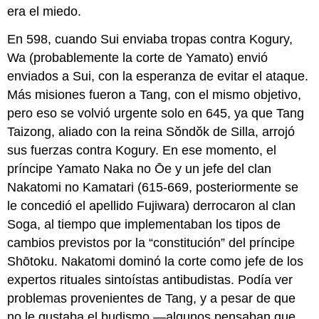
era el miedo.
En 598, cuando Sui enviaba tropas contra Kogury,
Wa (probablemente la corte de Yamato) envió
enviados a Sui, con la esperanza de evitar el ataque.
Más misiones fueron a Tang, con el mismo objetivo,
pero eso se volvió urgente solo en 645, ya que Tang
Taizong, aliado con la reina Sŏndŏk de Silla, arrojó
sus fuerzas contra Kogury. En ese momento, el
príncipe Yamato Naka no Ōe y un jefe del clan
Nakatomi no Kamatari (615-669, posteriormente se
le concedió el apellido Fujiwara) derrocaron al clan
Soga, al tiempo que implementaban los tipos de
cambios previstos por la “constitución” del príncipe
Shōtoku. Nakatomi dominó la corte como jefe de los
expertos rituales sintoístas antibudistas. Podía ver
problemas provenientes de Tang, y a pesar de que
no le gustaba el budismo —algunos pensaban que