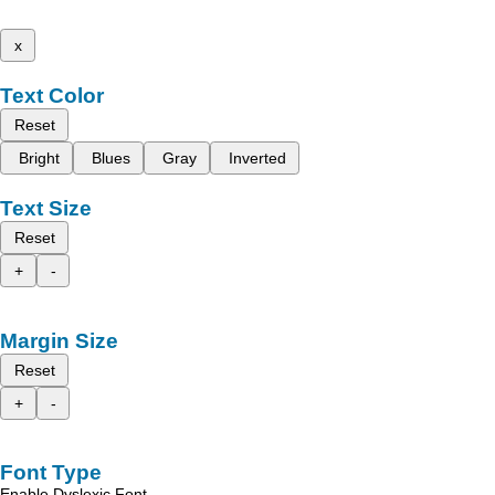
x
Text Color
Reset
Bright
Blues
Gray
Inverted
Text Size
Reset
+
-
Margin Size
Reset
+
-
Font Type
Enable Dyslexic Font