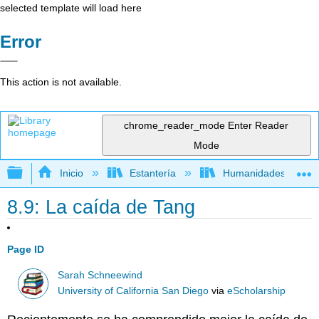
selected template will load here
Error
This action is not available.
chrome_reader_mode
Enter Reader
Mode
Expandir/contraer jerarquía global
Inicio
Estantería
Humanidades
8.9: La caída de Tang
Page ID
Sarah Schneewind
University of California San Diego
via
eScholarship