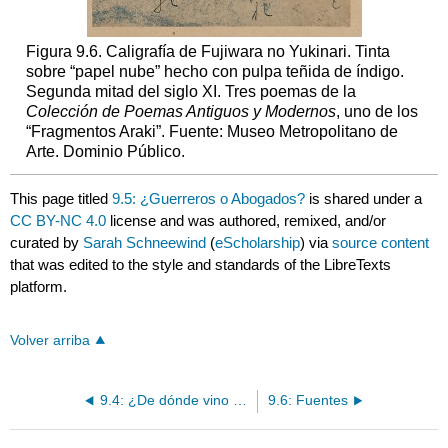
Figura 9.6. Caligrafía de Fujiwara no Yukinari. Tinta
sobre “papel nube” hecho con pulpa teñida de índigo.
Segunda mitad del siglo XI. Tres poemas de la
Colección de Poemas Antiguos y Modernos
, uno de los
“Fragmentos Araki”. Fuente: Museo Metropolitano de
Arte. Dominio Público.
This page titled
9.5: ¿Guerreros o Abogados?
is shared under a
CC BY-NC 4.0
license and was authored, remixed, and/or
curated by
Sarah Schneewind
(
eScholarship
) via
source content
that was edited to the style and standards of the LibreTexts
platform.
Volver arriba
9.4: ¿De dónde vino el samurái?
9.6: Fuentes