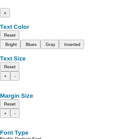
x
Text Color
Reset
Bright
Blues
Gray
Inverted
Text Size
Reset
+
-
Margin Size
Reset
+
-
Font Type
Enable Dyslexic Font