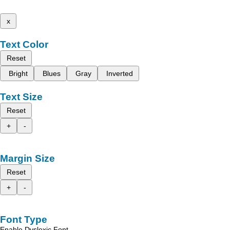
x
Text Color
Reset
Bright
Blues
Gray
Inverted
Text Size
Reset
+
-
Margin Size
Reset
+
-
Font Type
Enable Dyslexic Font