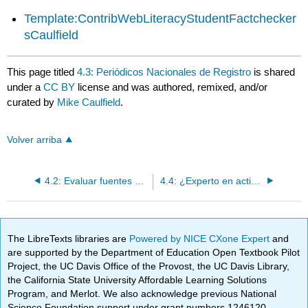
Template:ContribWebLiteracyStudentFactchecker
sCaulfield
This page titled
4.3: Periódicos Nacionales de Registro
is shared
under a
CC BY
license and was authored, remixed, and/or
curated by
Mike Caulfield
.
Volver arriba
4.2: Evaluar fuentes de noticias
4.4: ¿Experto en actividad o manivela?
The LibreTexts libraries are
Powered by NICE CXone Expert
and
are supported by the Department of Education Open Textbook Pilot
Project, the UC Davis Office of the Provost, the UC Davis Library,
the California State University Affordable Learning Solutions
Program, and Merlot. We also acknowledge previous National
Science Foundation support under grant numbers 1246120,