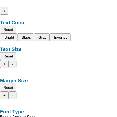
x
Text Color
Reset
Bright
Blues
Gray
Inverted
Text Size
Reset
+
-
Margin Size
Reset
+
-
Font Type
Enable Dyslexic Font