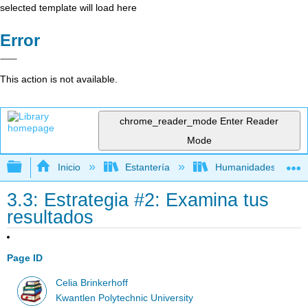
selected template will load here
Error
This action is not available.
chrome_reader_mode
Enter Reader
Mode
Expandir/contraer jerarquía global
Inicio
Estantería
Humanidades
3.3: Estrategia #2: Examina tus
resultados
Page ID
Celia Brinkerhoff
Kwantlen Polytechnic University