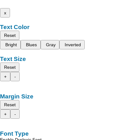
x
Text Color
Reset
Bright
Blues
Gray
Inverted
Text Size
Reset
+
-
Margin Size
Reset
+
-
Font Type
Enable Dyslexic Font