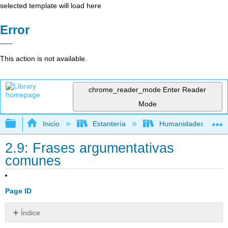
selected template will load here
Error
This action is not available.
chrome_reader_mode
Enter Reader
Mode
Expandir/contraer jerarquía global
Inicio
Estantería
Humanidades
2.9: Frases argumentativas
comunes
Page ID
Índice
Alternativa