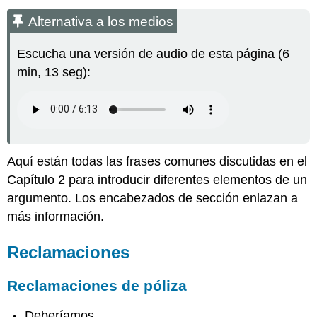
a
Alternativa a los medios
los
medios
Escucha una versión de audio de esta página (6
Reclamaciones
min, 13 seg):
Reclamaciones
de
póliza
Reclamaciones
de
hecho
Aquí están todas las frases comunes discutidas en el
Reclamaciones
Capítulo 2 para introducir diferentes elementos de un
de
valor
argumento.
Los encabezados de sección enlazan a
Reclamaciones
más información.
comparativas
de
Reclamaciones
valor
Razones
Reclamaciones de póliza
Contraargumentos
Contraargumentos
Deberíamos _____________.