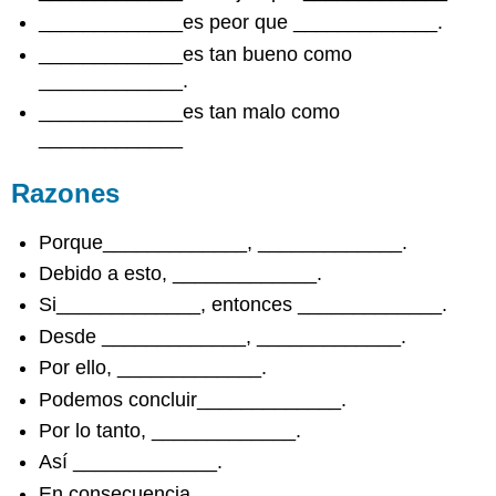
_____________es peor que _____________.
_____________es tan bueno como
_____________.
_____________es tan malo como
_____________
Razones
Porque_____________, _____________.
Debido a esto, _____________.
Si_____________, entonces _____________.
Desde _____________, _____________.
Por ello, _____________.
Podemos concluir_____________.
Por lo tanto, _____________.
Así _____________.
En consecuencia, _____________.