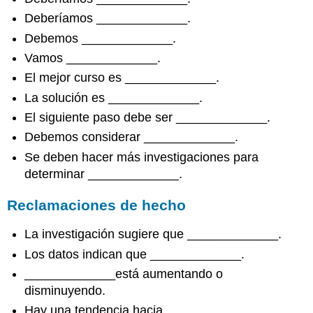
equivocados
Deberíamos _____________.
Contraargumentos
descritos
Debemos _____________.
neutralmente
Vamos _____________.
Contraargumentos
El mejor curso es _____________.
que
tienen
La solución es _____________.
mérito
El siguiente paso debe ser _____________.
Refutación
Debemos considerar _____________.
a
un
Se deben hacer más investigaciones para
contraargumento
determinar _____________.
Concesión
a
Reclamaciones de hecho
un
contraargumento
La investigación sugiere que _____________.
Límites
Los datos indican que _____________.
Certeza
_____________está aumentando o
menos
que
disminuyendo.
perfecta
Hay una tendencia hacia _____________.