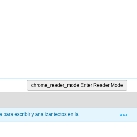
chrome_reader_mode
Enter Reader Mode
Exp
ara escribir y analizar textos en la universidad (Mills)