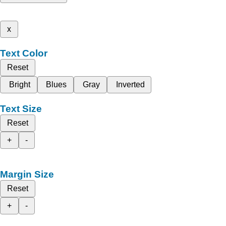
x
Text Color
Reset
Bright
Blues
Gray
Inverted
Text Size
Reset
+
-
Margin Size
Reset
+
-