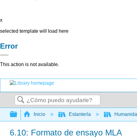
x
selected template will load here
Error
This action is not available.
Buscar
Expandir/contraer jerarquía global
Inicio
Estantería
Humanid
6.10: Formato de ensayo MLA