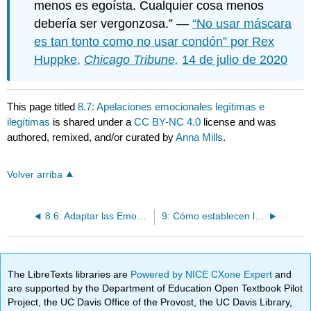
menos es egoísta. Cualquier cosa menos
debería ser vergonzosa.” —
“No usar máscara
es tan tonto como no usar condón” por Rex
Huppke,
Chicago Tribune,
14 de julio de 2020
This page titled
8.7: Apelaciones emocionales legítimas e
ilegítimas
is shared under a
CC BY-NC 4.0
license and was
authored, remixed, and/or curated by
Anna Mills
.
Volver arriba
8.6: Adaptar las Emociones a la Audiencia
9: Cómo establecen los argumentos la confianza y la conexión (Ethos)
The LibreTexts libraries are
Powered by NICE CXone Expert
and
are supported by the Department of Education Open Textbook Pilot
Project, the UC Davis Office of the Provost, the UC Davis Library,