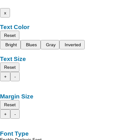
x
Text Color
Reset
Bright
Blues
Gray
Inverted
Text Size
Reset
+
-
Margin Size
Reset
+
-
Font Type
Enable Dyslexic Font