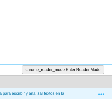
chrome_reader_mode
Enter Reader Mode
Exp
ara escribir y analizar textos en la universidad (Mills)