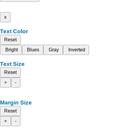
x
Text Color
Reset
Bright
Blues
Gray
Inverted
Text Size
Reset
+
-
Margin Size
Reset
+
-