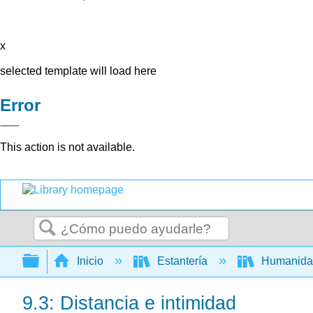
x
selected template will load here
Error
This action is not available.
Buscar
Expandir/contraer jerarquía global
Inicio
Estantería
Humanid
9.3: Distancia e intimidad