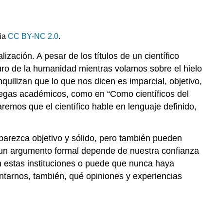
la
atención
El
'nosotros'
cia
CC BY-NC 2.0
.
que
zación. A pesar de los títulos de un científico
une
uturo de la humanidad mientras volamos sobre el hielo
lector
y
quilizan que lo que nos dicen es imparcial, objetivo,
escritor
colegas académicos, como en “Como científicos del
Ejercicio
remos que el científico hable en lenguaje definido,
de
práctica\
(\PageIndex{1}\)
parezca objetivo y sólido, pero también pueden
en un argumento formal depende de nuestra confianza
on estas instituciones o puede que nunca haya
untarnos, también, qué opiniones y experiencias