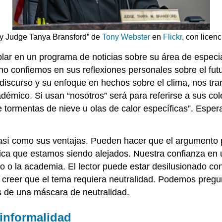
y Judge Tanya Bransford” de
Tony Webster
en
Flickr
, con licen
lar en un programa de noticias sobre su área de especiali
que no confiemos en sus reflexiones personales sobre el f
discurso y su enfoque en hechos sobre el clima, nos tran
académico. Si usan “nosotros” será para referirse a sus 
 tormentas de nieve u olas de calor específicas”. Espera
s así como sus ventajas. Pueden hacer que el argumento 
gnifica que estamos siendo alejados. Nuestra confianza 
no o la academia. El lector puede estar desilusionado c
no creer que el tema requiera neutralidad. Podemos preg
s de una máscara de neutralidad.
 informalidad