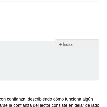
Índice
Alternativa
a
los
medios
Confianza
a
Distancia
y
Formalidad
con confianza, describiendo cómo funciona algún
Confianza
arse la confianza del lector consiste en dejar de lado
a