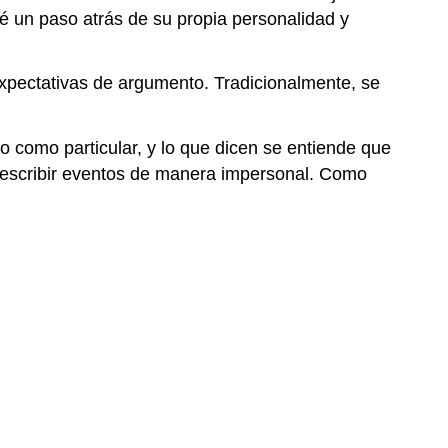
dé un paso atrás de su propia personalidad y
través
de
la
s expectativas de argumento. Tradicionalmente, se
intimidad
e
informalidad
o como particular, y lo que dicen se entiende que
El
 describir eventos de manera impersonal. Como
“yo”
de
la
experiencia
personal
El
'yo'
ordinario
El
“tú”
que
llama