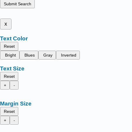
Submit Search
x
Text Color
Reset
Bright
Blues
Gray
Inverted
Text Size
Reset
+
-
Margin Size
Reset
+
-