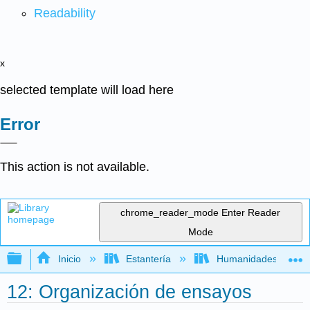
Readability
x
selected template will load here
Error
This action is not available.
chrome_reader_mode
Enter Reader
Mode
Expandir/contraer jerarquía global
Inicio
Estantería
Humanidades
12: Organización de ensayos