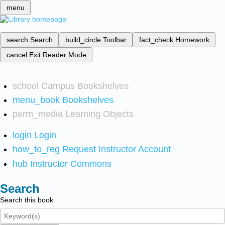
menu
search
Search
build_circle
Toolbar
fact_check
Homework
cancel
Exit Reader Mode
school
Campus Bookshelves
menu_book
Bookshelves
perm_media
Learning Objects
login
Login
how_to_reg
Request Instructor Account
hub
Instructor Commons
Search
Search this book