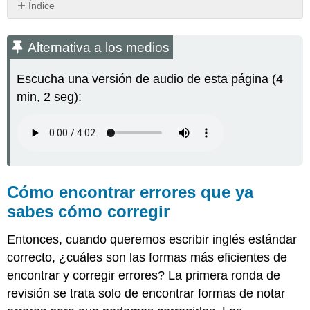
Índice
Alternativa
a
Alternativa a los medios
los
medios
Escucha una versión de audio de esta página (4
Cómo
min, 2 seg):
encontrar
errores
que
ya
sabes
cómo
corregir
Cómo encontrar errores que ya
Cómo
sabes cómo corregir
encontrar
y
corregir
Entonces, cuando queremos escribir inglés estándar
errores
correcto, ¿cuáles son las formas más eficientes de
de
encontrar y corregir errores? La primera ronda de
los
revisión se trata solo de encontrar formas de notar
que
aún