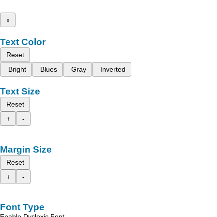
x
Text Color
Reset
Bright
Blues
Gray
Inverted
Text Size
Reset
+
-
Margin Size
Reset
+
-
Font Type
Enable Dyslexic Font