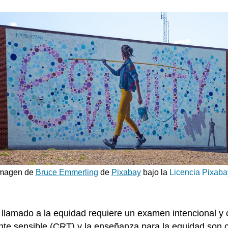
magen de
Bruce Emmerling
de
Pixabay
bajo la
Licencia Pixaba
el llamado a la equidad requiere un examen intencional y
nte sensible (CRT) y la enseñanza para la equidad son 