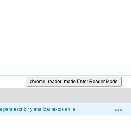
chrome_reader_mode
Enter Reader Mode
Exp
ara escribir y analizar textos en la universidad (Mills)