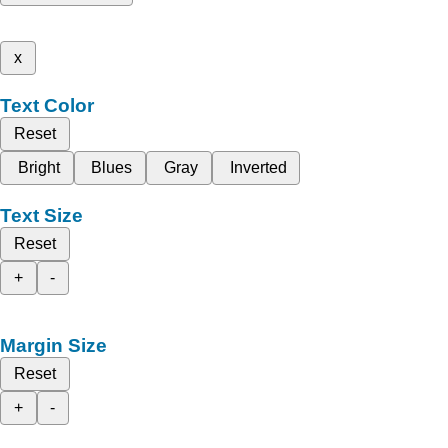
x
Text Color
Reset
Bright
Blues
Gray
Inverted
Text Size
Reset
+
-
Margin Size
Reset
+
-