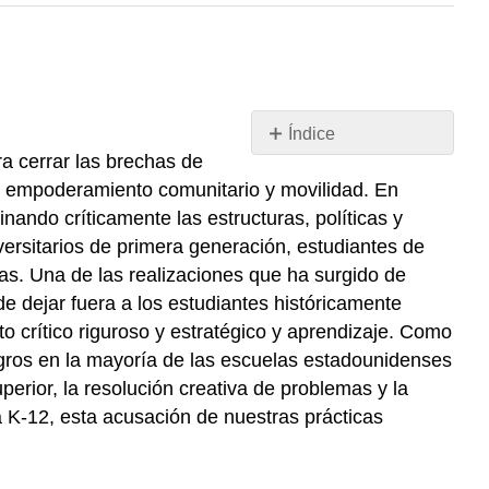
Índice
a cerrar las brechas de
Antecedentes
, empoderamiento comunitario y movilidad. En
de
la
ando críticamente las estructuras, políticas y
enseñanza
versitarios de primera generación, estudiantes de
culturalmente
as. Una de las realizaciones que ha surgido de
receptiva
e dejar fuera a los estudiantes históricamente
Estrategias
 crítico riguroso y estratégico y aprendizaje. Como
para
ogros en la mayoría de las escuelas estadounidenses
trabajar
hacia
rior, la resolución creativa de problemas y la
la
a K-12, esta acusación de nuestras prácticas
equidad
con
Cómo