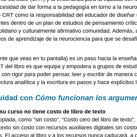
cesidad de dar forma a la pedagogía en torno a la neu
CRT como la responsabilidad del educador de diseñar u
antes dentro de un plan de estudios de pensamiento críti
olidario y culturalmente afirmativo comunidad. Además, a
ios de aprendizaje de la neurociencia para que se desafí
te que veas en tu pantalla) es un paso hacia la enseñan
T del libro es que equipa y empodera a grupos de estudia
on rigor para poder pensar, leer y escribir de manera cr
ura analítica y la escritura en pasos y hace explícitos 
quidad con
Cómo funcionan los argume
u curso no tiene costo de libro de texto
piada, como “sin costo”, “Costo cero del libro de texto”,
xto sin costo con recursos auxiliares digitales sin cost
. El acceso al libro y a los recursos nunca caducará, a d