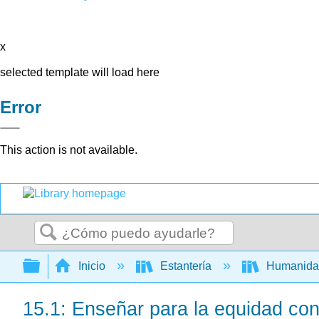
x
selected template will load here
Error
This action is not available.
Buscar
Expandir/contraer jerarquía global
Inicio
Estantería
Humanid
15.1: Enseñar para la equidad co