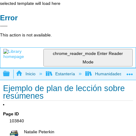
selected template will load here
Error
This action is not available.
chrome_reader_mode
Enter Reader
Mode
Expandir/contraer jerarquía global
Inicio
Estantería
Humanidades
Ejemplo de plan de lección sobre
resúmenes
Page ID
103840
Natalie Peterkin