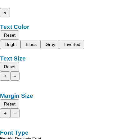
x
Text Color
Reset
Bright
Blues
Gray
Inverted
Text Size
Reset
+
-
Margin Size
Reset
+
-
Font Type
Enable Dyslexic Font