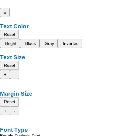
x
Text Color
Reset
Bright
Blues
Gray
Inverted
Text Size
Reset
+
-
Margin Size
Reset
+
-
Font Type
Enable Dyslexic Font