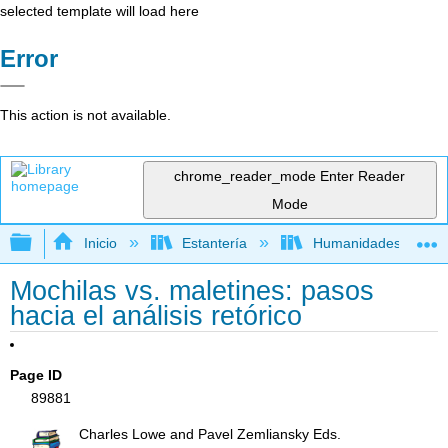
selected template will load here
Error
This action is not available.
chrome_reader_mode
Enter Reader
Mode
Expandir/contraer jerarquía global
Inicio
Estantería
Humanidades
Mochilas vs. maletines: pasos
hacia el análisis retórico
Page ID
89881
Charles Lowe and Pavel Zemliansky Eds.