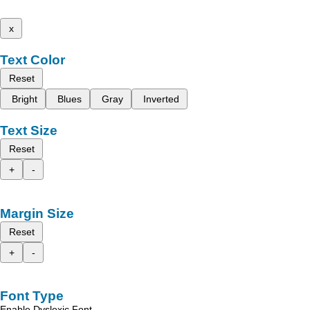
x
Text Color
Reset
Bright
Blues
Gray
Inverted
Text Size
Reset
+
-
Margin Size
Reset
+
-
Font Type
Enable Dyslexic Font