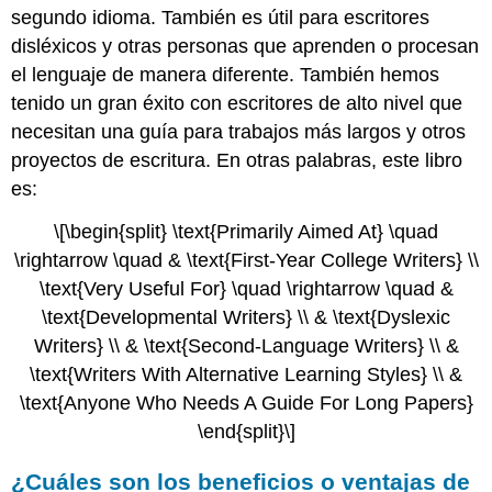
segundo idioma. También es útil para escritores
disléxicos y otras personas que aprenden o procesan
el lenguaje de manera diferente. También hemos
tenido un gran éxito con escritores de alto nivel que
necesitan una guía para trabajos más largos y otros
proyectos de escritura. En otras palabras, este libro
es:
\[\begin{split} \text{Primarily Aimed At} \quad
\rightarrow \quad & \text{First-Year College Writers} \\
\text{Very Useful For} \quad \rightarrow \quad &
\text{Developmental Writers} \\ & \text{Dyslexic
Writers} \\ & \text{Second-Language Writers} \\ &
\text{Writers With Alternative Learning Styles} \\ &
\text{Anyone Who Needs A Guide For Long Papers}
\end{split}\]
¿Cuáles son los beneficios o ventajas de