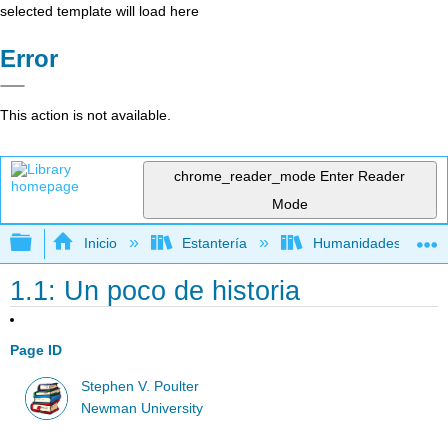
selected template will load here
Error
This action is not available.
chrome_reader_mode
Enter Reader
Mode
Expandir/contraer jerarquía global
Inicio
Estantería
Humanidades
1.1: Un poco de historia
Page ID
Stephen V. Poulter
Newman University