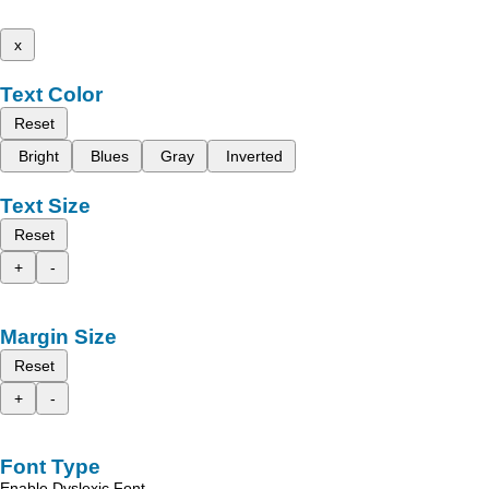
x
Text Color
Reset
Bright
Blues
Gray
Inverted
Text Size
Reset
+
-
Margin Size
Reset
+
-
Font Type
Enable Dyslexic Font