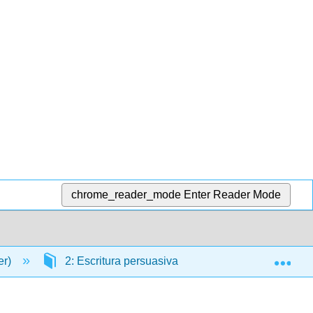
chrome_reader_mode
Enter Reader Mode
Exp
er)
2: Escritura persuasiva
2.12: Título y Tit