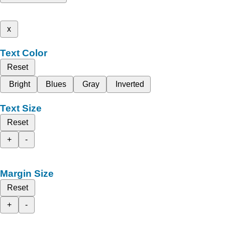
x
Text Color
Reset
Bright
Blues
Gray
Inverted
Text Size
Reset
+
-
Margin Size
Reset
+
-