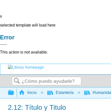
x
selected template will load here
Error
This action is not available.
Buscar
Expandir/contraer jerarquía global
Inicio
Estantería
Humanid
2.12: Título y Titulo