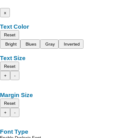
x
Text Color
Reset
Bright
Blues
Gray
Inverted
Text Size
Reset
+
-
Margin Size
Reset
+
-
Font Type
Enable Dyslexic Font