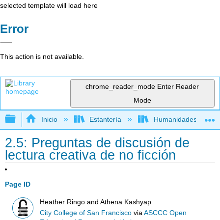
selected template will load here
Error
This action is not available.
chrome_reader_mode
Enter Reader
Mode
Expandir/contraer jerarquía global
Inicio
Estantería
Humanidades
2.5: Preguntas de discusión de
lectura creativa de no ficción
Page ID
Heather Ringo and Athena Kashyap
City College of San Francisco
via
ASCCC Open