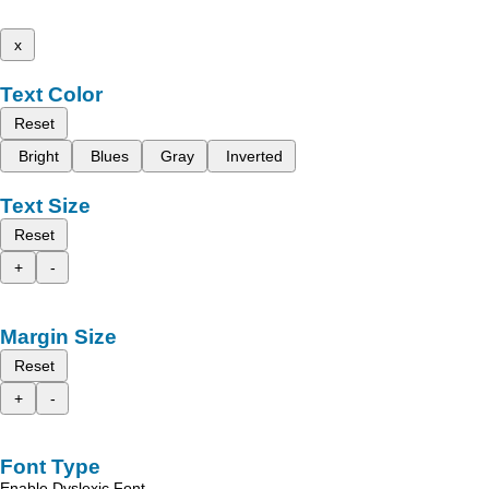
x
Text Color
Reset
Bright
Blues
Gray
Inverted
Text Size
Reset
+
-
Margin Size
Reset
+
-
Font Type
Enable Dyslexic Font