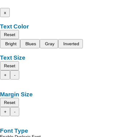
x
Text Color
Reset
Bright
Blues
Gray
Inverted
Text Size
Reset
+
-
Margin Size
Reset
+
-
Font Type
Enable Dyslexic Font