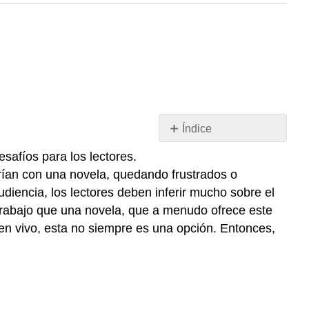
Índice
Cómo
safíos para los lectores.
“leer”
rían con una novela, quedando frustrados o
el
diencia, los lectores deben inferir mucho sobre el
drama
 trabajo que una novela, que a menudo ofrece este
Consideraciones
a en vivo, esta no siempre es una opción. Entonces,
especiales
para
leer
Shakespeare
y
otras