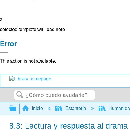
x
selected template will load here
Error
This action is not available.
Buscar
Expandir/contraer jerarquía global
Inicio
Estantería
Humanid
8.3: Lectura y respuesta al drama