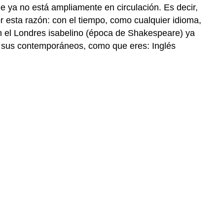
 ya no está ampliamente en circulación. Es decir,
Zeitgeist
or esta razón: con el tiempo, como cualquier idioma,
Practicar
en el Londres isabelino (época de Shakespeare) ya
aprendizaje
 o sus contemporáneos, como que eres: Inglés
contexto
cultural
Punto
de
Referencia
Cultural
Isabelino:
Mitología
Griega