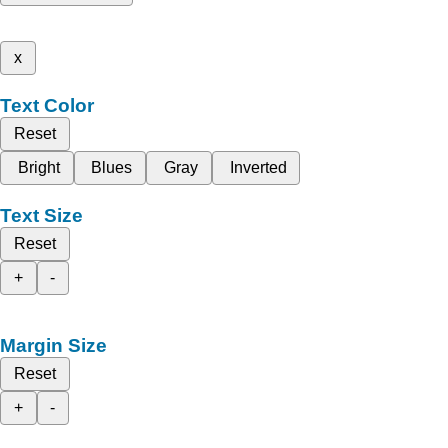
x
Text Color
Reset
Bright
Blues
Gray
Inverted
Text Size
Reset
+
-
Margin Size
Reset
+
-