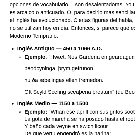
opciones de vocabulario— son desalentadoras. Yo u
es arcaico o anticuado. O, para decirlo más sencilla
el inglés ha evolucionado. Ciertas figuras del hab
no se utilizan hoy en día. Entonces, si parece que
Moderno Temprano.
Inglés Antiguo — 450 a 1066 A.D.
Ejemplo
: “Hwæt. Nos Gardena en geardagu
þeodcyninga, þrym gefrunon,
hu ða æþelingas ellen fremedon.
Oft Scyld Scefing sceaþena þreatum” (de Beow
Inglés Medio — 1150 a 1500
Ejemplo:
“Whan ese aprill con sus gritos soo
La gota de marcha se ha posado hasta el root
Y bañó cada veyne en swich licour
De que vertu engendró es la harina;