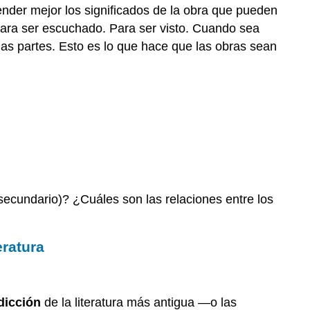
render mejor los significados de la obra que pueden
obras
 Para ser escuchado. Para ser visto. Cuando sea
“antiguas”
de
las partes. Esto es lo que hace que las obras sean
la
literatura
Dicción
Practicando
Looking
Up
Diction
Sintaxis
y
ecundario)? ¿Cuáles son las relaciones entre los
pentámetro
yámbico
eratura
Reordenar
la
práctica
de
dicción
de la literatura más antigua —o las
sintaxis