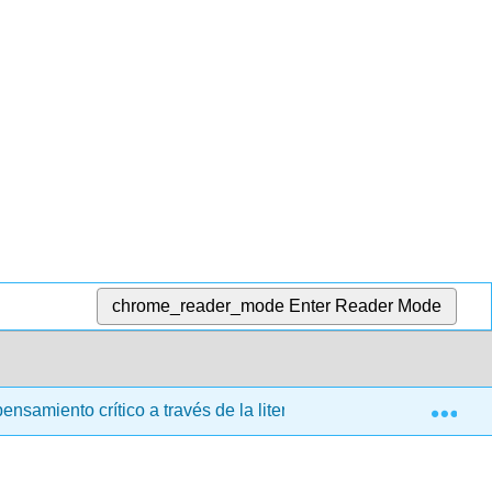
chrome_reader_mode
Enter Reader Mode
Exp
pensamiento crítico a través de la literatura (Ringo y Kashyap)