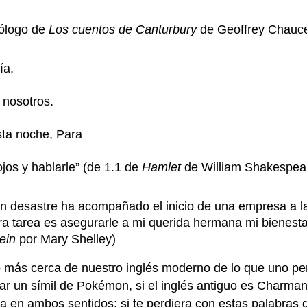
rólogo de
Los
cuentos de Canturbury
de Geoffrey Chauce
ía,
 nosotros.
sta noche, Para
jos y hablarle” (de 1.1 de
Hamlet
de William Shakespear
ún desastre ha acompañado el inicio de una empresa a l
ra tarea es asegurarle a mi querida hermana mi bienestar
ein
por Mary Shelley)
 más cerca de nuestro inglés moderno de lo que uno pen
ar un símil de Pokémon, si el inglés antiguo es Charman
 en ambos sentidos: si te perdiera con estas palabra