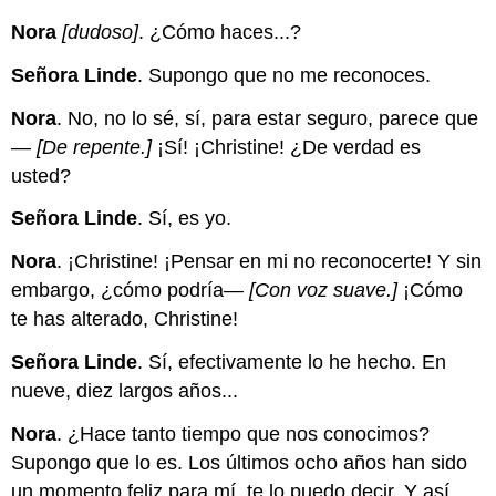
Nora
[dudoso]
. ¿Cómo haces...?
Señora Linde
. Supongo que no me reconoces.
Nora
. No, no lo sé, sí, para estar seguro, parece que
—
[De repente.]
¡Sí! ¡Christine! ¿De verdad es
usted?
Señora Linde
. Sí, es yo.
Nora
. ¡Christine! ¡Pensar en mi no reconocerte! Y sin
embargo, ¿cómo podría—
[Con voz suave.]
¡Cómo
te has alterado, Christine!
Señora Linde
. Sí, efectivamente lo he hecho. En
nueve, diez largos años...
Nora
. ¿Hace tanto tiempo que nos conocimos?
Supongo que lo es. Los últimos ocho años han sido
un momento feliz para mí, te lo puedo decir. Y así