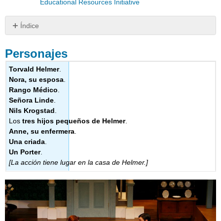
Educational Resources Initiative
Índice
Personajes
Personajes
Acto
I
Torvald Helmer
.
Acto
Nora, su esposa
.
II
Rango Médico
.
Acto
Señora Linde
.
III
Nils Krogstad
.
Los
tres hijos pequeños de Helmer
.
Anne, su enfermera
.
Una criada
.
Un Porter
.
[La acción tiene lugar en la casa de Helmer.]