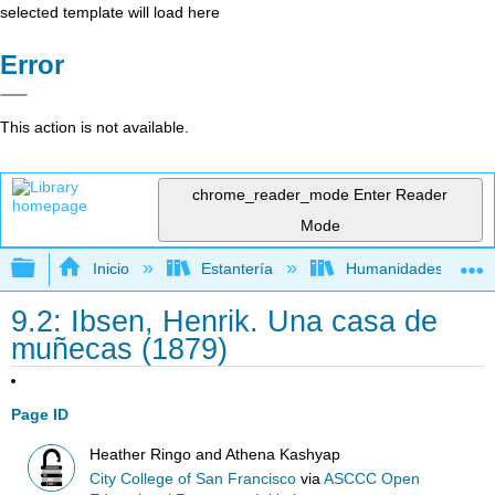
selected template will load here
Error
This action is not available.
chrome_reader_mode
Enter Reader
Mode
Expandir/contraer jerarquía global
Inicio
Estantería
Humanidades
9.2: Ibsen, Henrik. Una casa de
muñecas (1879)
Page ID
Heather Ringo and Athena Kashyap
City College of San Francisco
via
ASCCC Open