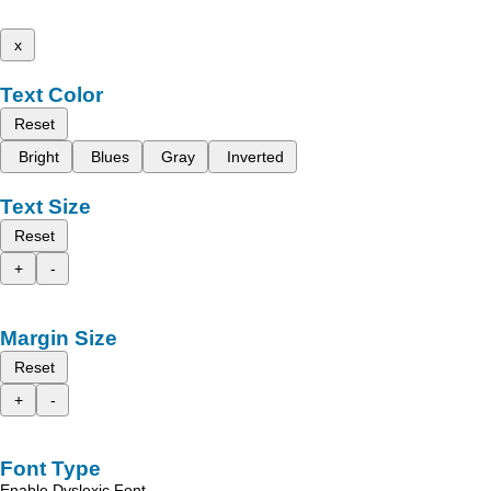
x
Text Color
Reset
Bright
Blues
Gray
Inverted
Text Size
Reset
+
-
Margin Size
Reset
+
-
Font Type
Enable Dyslexic Font