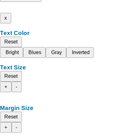
x
Text Color
Reset
Bright
Blues
Gray
Inverted
Text Size
Reset
+
-
Margin Size
Reset
+
-