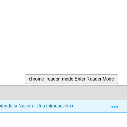
chrome_reader_mode
Enter Reader Mode
Exp
biendo la Nación - Una introducción concisa a la literatura amer