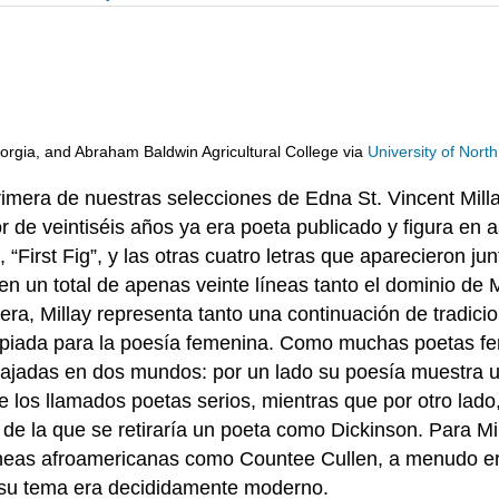
eorgia, and Abraham Baldwin Agricultural College
via
University of Nort
imera de nuestras selecciones de Edna St. Vincent Millay
or de veintiséis años ya era poeta publicado y figura en 
 “First Fig”, y las otras cuatro letras que aparecieron j
n un total de apenas veinte líneas tanto el dominio de M
ra, Millay representa tanto una continuación de tradic
piada para la poesía femenina. Como muchas poetas feme
cajadas en dos mundos: por un lado su poesía muestra una
 de los llamados poetas serios, mientras que por otro la
 de la que se retiraría un poeta como Dickinson. Para M
eas afroamericanas como Countee Cullen, a menudo era 
su tema era decididamente moderno.