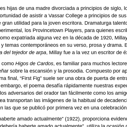
res hijas de una madre divorciada a principios de siglo, 
portunidad de asistir a Vassar College a principios de su
e gran utilidad para la joven escritora. Dramaturga tale
perimental, los Provincetown Players, para quienes escr
Como expatriada alguna vez en la década de 1920, Mill
s y temas contemporáneos en su verso, prosa y drama. 
a del tejedor de arpa
, Millay fue a la vez un escritor de é
do como
Higos de Cardos
, es familiar para muchos lector
ar sobre la escansión y la prosodia. Compuesto por ape
ma final, “First Fig” suele ser una obra de puerta de en
 embargo, el poema desafía rápidamente nuestras expecta
los adversarios del orador tan fácilmente como los ami
línea transportan las imágenes de la habitual de decaden
con las que se publicó por primera vez en una celebración
aberte amado actualmente” (1922), proporciona evidencia
e debería haberte amado actualmente”, utiliza la ocas