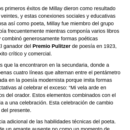
los primeros éxitos de Millay dieron como resultado
s veintes, y estas conexiones sociales y educativas
ntosa así como poeta, Millay fue miembro del grupo
ibía frecuentemente mientras componía varios libros
ay combinó generosamente formas poéticas
El ganador del
Premio Pulitzer
de poesía en 1923,
xito crítico y comercial.
es que la encontraron en la secundaria, donde a
nas cuatro líneas que alternan entre el pentámetro
trada en la poesía modernista porque imita formas
tivas al celebrar el exceso: “Mi vela arde en
gos del orador. Estos elementos combinados con el
cia a una celebración. Esta celebración de cambio
 del presente.
 adicional de las habilidades técnicas del poeta.
ión de un amante ausente no como un momento de