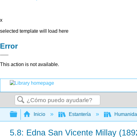
x
selected template will load here
Error
This action is not available.
Buscar
Expandir/contraer jerarquía global
Inicio
Estantería
Humanid
5.8: Edna San Vicente Millay (189