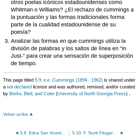
otros poetas icónicos estadounidenses como
Whitman o Williams? ¿El rechazo de cummings a
la puntuación y las formas tradicionales forma
parte de la cualidad estadounidense de su
poesía?
Analizar las formas en que cummings utiliza la
división de palabras y los saltos de línea en “in
Just-” para crear una sensación de superposición
de tiempo.
This page titled
5.9: e.e. Cummings (1894 - 1962)
is shared under
a
not declared
license and was authored, remixed, and/or curated
by
Berke, Bleil, and Cofer
(
University of North Georgia Press
) .
Volver arriba
5.8: Edna San Vicente Millay (1892 - 1950)
5.10: F. Scott Fitzgerald (1896 - 1940)