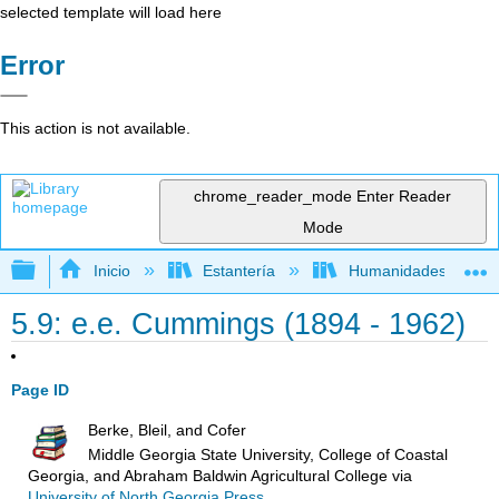
selected template will load here
Error
This action is not available.
chrome_reader_mode
Enter Reader
Mode
Expandir/contraer jerarquía global
Inicio
Estantería
Humanidades
5.9: e.e. Cummings (1894 - 1962)
Page ID
Berke, Bleil, and Cofer
Middle Georgia State University, College of Coastal
Georgia, and Abraham Baldwin Agricultural College
via
University of North Georgia Press