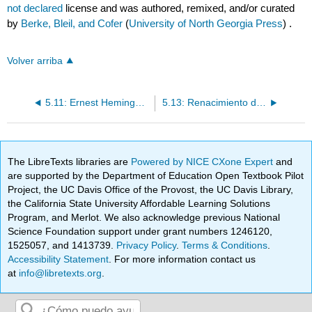
not declared
license and was authored, remixed, and/or curated
by
Berke, Bleil, and Cofer
(
University of North Georgia Press
) .
Volver arriba
5.11: Ernest Hemingway (1899 - 1961)
5.13: Renacimiento del Sur — Primera Ola (1920 — 1940)
The LibreTexts libraries are
Powered by NICE CXone Expert
and
are supported by the Department of Education Open Textbook Pilot
Project, the UC Davis Office of the Provost, the UC Davis Library,
the California State University Affordable Learning Solutions
Program, and Merlot. We also acknowledge previous National
Science Foundation support under grant numbers 1246120,
1525057, and 1413739.
Privacy Policy
.
Terms & Conditions
.
Accessibility Statement
. For more information contact us
at
info@libretexts.org
.