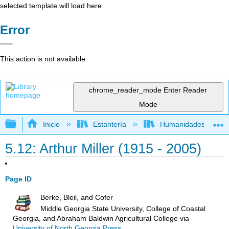
selected template will load here
Error
This action is not available.
chrome_reader_mode
Enter Reader
Mode
Expandir/contraer jerarquía global
Inicio
Estantería
Humanidades
5.12: Arthur Miller (1915 - 2005)
Page ID
Berke, Bleil, and Cofer
Middle Georgia State University, College of Coastal
Georgia, and Abraham Baldwin Agricultural College
via
University of North Georgia Press