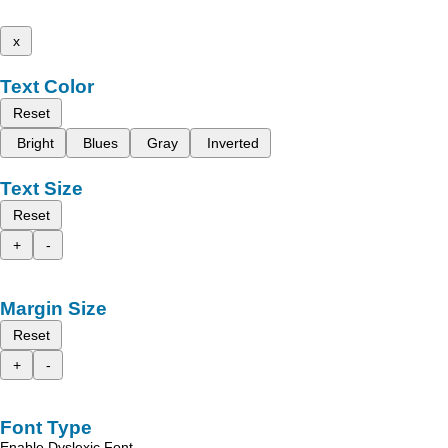
x
Text Color
Reset
Bright
Blues
Gray
Inverted
Text Size
Reset
+
-
Margin Size
Reset
+
-
Font Type
Enable Dyslexic Font