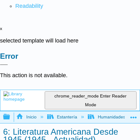
Readability
x
selected template will load here
Error
This action is not available.
chrome_reader_mode
Enter Reader
Mode
Expandir/contraer jerarquía global
Inicio
Estantería
Humanidades
6: Literatura Americana Desde
1945 (1945 - Actualidad)