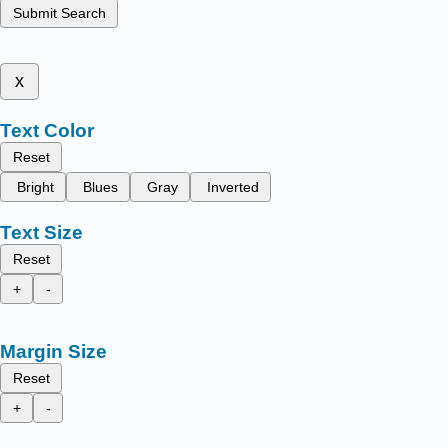
Submit Search
x
Text Color
Reset
Bright
Blues
Gray
Inverted
Text Size
Reset
+
-
Margin Size
Reset
+
-