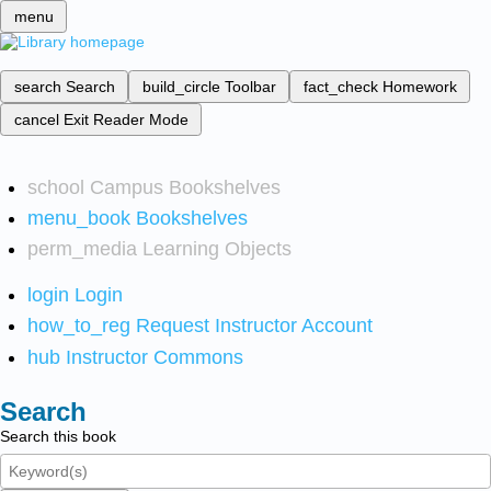
menu
search
Search
build_circle
Toolbar
fact_check
Homework
cancel
Exit Reader Mode
school
Campus Bookshelves
menu_book
Bookshelves
perm_media
Learning Objects
login
Login
how_to_reg
Request Instructor Account
hub
Instructor Commons
Search
Search this book