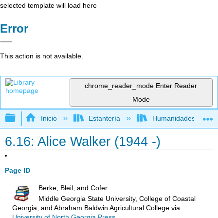
selected template will load here
Error
This action is not available.
chrome_reader_mode
Enter Reader
Mode
Expandir/contraer jerarquía global
Inicio
Estantería
Humanidades
6.16: Alice Walker (1944 -)
Page ID
Berke, Bleil, and Cofer
Middle Georgia State University, College of Coastal
Georgia, and Abraham Baldwin Agricultural College
via
University of North Georgia Press