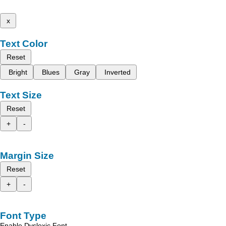
x
Text Color
Reset
Bright
Blues
Gray
Inverted
Text Size
Reset
+
-
Margin Size
Reset
+
-
Font Type
Enable Dyslexic Font