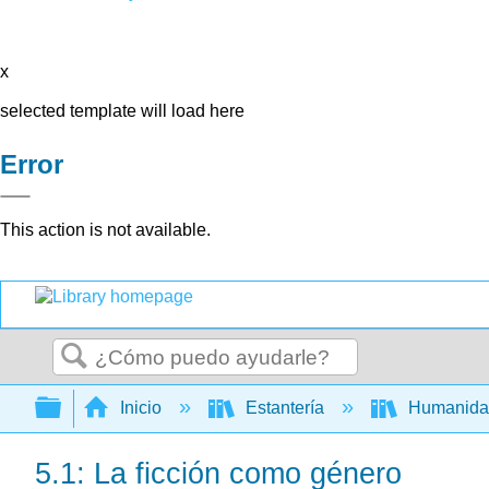
x
selected template will load here
Error
This action is not available.
Buscar
Expandir/contraer jerarquía global
Inicio
Estantería
Humanid
5.1: La ficción como género