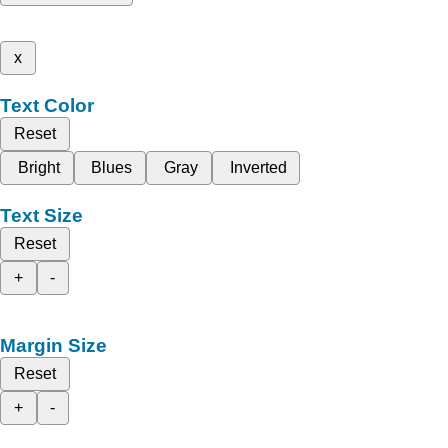
x
Text Color
Reset
Bright
Blues
Gray
Inverted
Text Size
Reset
+
-
Margin Size
Reset
+
-