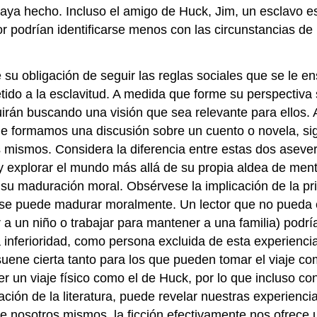
aya hecho. Incluso el amigo de Huck, Jim, un esclavo e
lor podrían identificarse menos con las circunstancias d
e su obligación de seguir las reglas sociales que se le 
tido a la esclavitud. A medida que forme su perspectiva 
irán buscando una visión que sea relevante para ellos. A
que formamos una discusión sobre un cuento o novela, s
s mismos. Considera la diferencia entre estas dos aseve
explorar el mundo más allá de su propia aldea de mente 
u maduración moral. Obsérvese la implicación de la pr
no se puede madurar moralmente. Un lector que no pueda 
a un niño o trabajar para mantener a una familia) podrí
 inferioridad, como persona excluida de esta experiencia
suene cierta tanto para los que pueden tomar el viaje c
 un viaje físico como el de Huck, por lo que incluso co
pretación de la literatura, puede revelar nuestras exper
 nosotros mismos, la ficción efectivamente nos ofrece u