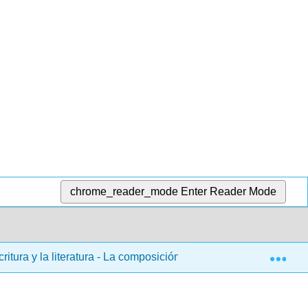
chrome_reader_mode
Enter Reader Mode
Exp
critura y la literatura - La composición como indagación, apre