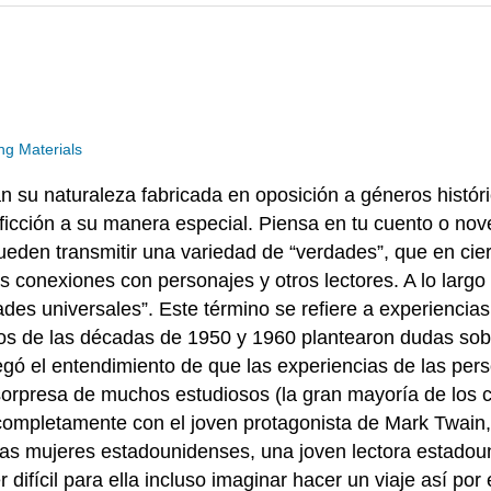
g Materials
an su naturaleza fabricada en oposición a géneros históri
 ficción a su manera especial. Piensa en tu cuento o no
pueden transmitir una variedad de “verdades”, que en ci
 conexiones con personajes y otros lectores. A lo largo 
es universales”. Este término se refiere a experiencia
tos de las décadas de 1950 y 1960 plantearon dudas sob
legó el entendimiento de que las experiencias de las p
ra sorpresa de muchos estudiosos (la gran mayoría de los
completamente con el joven protagonista de Mark Twain, 
e las mujeres estadounidenses, una joven lectora estado
difícil para ella incluso imaginar hacer un viaje así por 