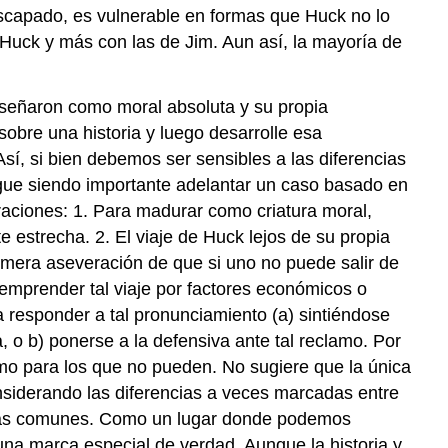
scapado, es vulnerable en formas que Huck no lo
e Huck y más con las de Jim. Aun así, la mayoría de
enseñaron como moral absoluta y su propia
sobre una historia y luego desarrolle esa
sí, si bien debemos ser sensibles a las diferencias
igue siendo importante adelantar un caso basado en
raciones: 1. Para madurar como criatura moral,
estrecha. 2. El viaje de Huck lejos de su propia
imera aseveración de que si uno no puede salir de
emprender tal viaje por factores económicos o
a responder a tal pronunciamiento (a) sintiéndose
, o b) ponerse a la defensiva ante tal reclamo. Por
omo para los que no pueden. No sugiere que la única
nsiderando las diferencias a veces marcadas entre
iencias comunes. Como un lugar donde podemos
na marca especial de verdad. Aunque la historia y