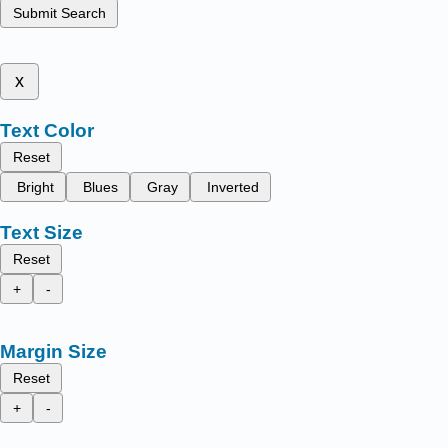
Submit Search
x
Text Color
Reset
Bright
Blues
Gray
Inverted
Text Size
Reset
+
-
Margin Size
Reset
+
-