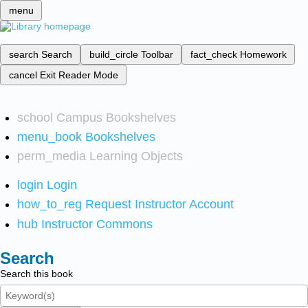
menu
search
Search
build_circle
Toolbar
fact_check
Homework
cancel
Exit Reader Mode
school
Campus Bookshelves
menu_book
Bookshelves
perm_media
Learning Objects
login
Login
how_to_reg
Request Instructor Account
hub
Instructor Commons
Search
Search this book