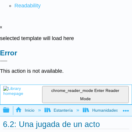
Readability
x
selected template will load here
Error
This action is not available.
chrome_reader_mode
Enter Reader
Mode
Expandir/contraer jerarquía global
Inicio
Estantería
Humanidades
6.2: Una jugada de un acto