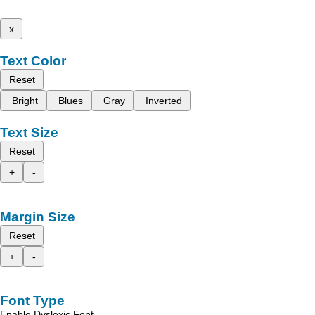
x
Text Color
Reset
Bright
Blues
Gray
Inverted
Text Size
Reset
+
-
Margin Size
Reset
+
-
Font Type
Enable Dyslexic Font