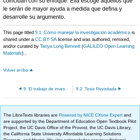
coincidan con su enfoque. Ella escoge aquellos que
le serán de mayor ayuda a medida que defina y
desarrolle su argumento.
This page titled
9.1: Cómo manejar la investigación académica
is
shared under a
CC BY-SA
license and was authored, remixed,
and/or curated by
Tanya Long Bennett
(
GALILEO Open Learning
Materials
) .
Volver arriba
9: El trabajo de investigación
9.2: Tesis Revisitada
The LibreTexts libraries are
Powered by NICE CXone Expert
and
are supported by the Department of Education Open Textbook Pilot
Project, the UC Davis Office of the Provost, the UC Davis Library,
the California State University Affordable Learning Solutions
Program, and Merlot. We also acknowledge previous National