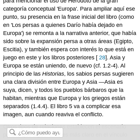
para mencionar el uso de Herodoto de la gran
categoría conceptual 'Europa'. Para ampliar aquí ese
punto, su presencia en la frase inicial del libro (como
en 'Los persas a quienes Darío había dejado en
Europa') se remonta a la narrativa anterior, que había
sido sobre la expansión persa a otras áreas (Egipto,
Escitia), y también espera con interés lo que está en
juego en este y los libros posteriores [
28
]. Asia y
Europa se están uniendo, de nuevo (cf. 1.2-4). Al
principio de las
Historias
, los sabios persas sugieren
una clara división entre Europa y Asia —Asia es
suya, dicen, y todos los pueblos bárbaros que la
habitan, mientras que Europa y los griegos están
separados (1.4.4). El libro 5 va a complicar esa
imagen, aun cuando reaviva el conflicto.
Otros tipos de relaciones establecen el escenario
para lo que sigue. Esto es más claro en el vínculo