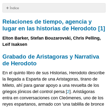
Índice
Relaciones
de
Relaciones de tiempo, agencia y
tiempo,
lugar en las historias de Herodoto [
1
]
agencia
y
Elton Barker, Stefan Bouzarovski, Chris Pelling,
lugar
en
Leif Isaksen
las
historias
Grabado de Aristagoras y Narrativa
de
de Herodoto
Herodoto
[1]
En el quinto libro de sus Historias, Herodoto describe
Grabado
de
la llegada a Esparta de una Aristagoras, tirano de
Aristagoras
Mileto, ahí para ganar apoyo a una revuelta de los
y
griegos jónicos del control persa [
2
]. Aristágoras
Narrativa
entra en conversaciones con Cleómenes, uno de los
de
Herodoto
reyes espartanos, armado con 'una tablilla de bronce
Hacia