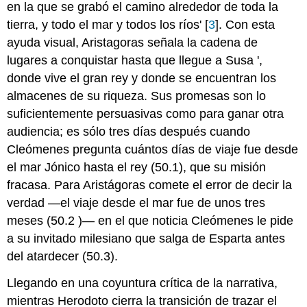
en la que se grabó el camino alrededor de toda la
una
tierra, y todo el mar y todos los ríos' [
3
]. Con esta
red
Análisis
ayuda visual, Aristagoras señala la cadena de
de
lugares a conquistar hasta que llegue a Susa ',
Herodoto
donde vive el gran rey y donde se encuentran los
Libro
almacenes de su riqueza. Sus promesas son lo
5
Los
suficientemente persuasivas como para ganar otra
peonianos:
audiencia; es sólo tres días después cuando
Un
Cleómenes pregunta cuántos días de viaje fue desde
mundo
el mar Jónico hasta el rey (50.1), que su misión
en
movimiento
fracasa. Para Aristágoras comete el error de decir la
Problemas
verdad —el viaje desde el mar fue de unos tres
de
meses (50.2 )— en el que noticia Cleómenes le pide
identidad
a su invitado milesiano que salga de Esparta antes
Llenar
los
del atardecer (50.3).
huecos,
hacer
Llegando en una coyuntura crítica de la narrativa,
las
mientras Herodoto cierra la transición de trazar el