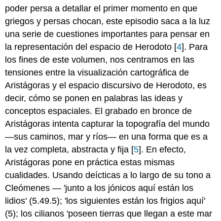
conexiones
poder persa a detallar el primer momento en que
Moviéndose
griegos y persas chocan, este episodio saca a la luz
a
través
una serie de cuestiones importantes para pensar en
del
la representación del espacio de Herodoto [
4
]. Para
espacio
los fines de este volumen, nos centramos en las
y
tensiones entre la visualización cartográfica de
el
tiempo
Aristágoras y el espacio discursivo de Herodoto, es
Ubicación,
decir, cómo se ponen en palabras las ideas y
ubicación,
conceptos espaciales. El grabado en bronce de
ubicación
Aristágoras intenta capturar la topografía del mundo
Conclusión:
Un
—sus caminos, mar y ríos— en una forma que es a
mundo
la vez completa, abstracta y fija [
5
]. En efecto,
en
Aristágoras pone en práctica estas mismas
flujo
cualidades. Usando deícticas a lo largo de su tono a
Bibliografía
Cleómenes — 'junto a los jónicos aquí están los
Notas
lidios' (5.49.5); 'los siguientes están los frigios aquí'
(5); los cilianos 'poseen tierras que llegan a este mar