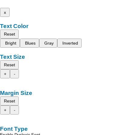
x
Text Color
Reset
Bright
Blues
Gray
Inverted
Text Size
Reset
+
-
Margin Size
Reset
+
-
Font Type
Enable Dyslexic Font