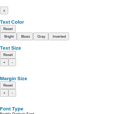
x
Text Color
Reset
Bright
Blues
Gray
Inverted
Text Size
Reset
+
-
Margin Size
Reset
+
-
Font Type
Enable Dyslexic Font