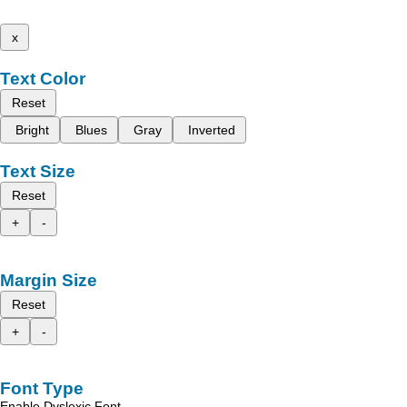
x
Text Color
Reset
Bright
Blues
Gray
Inverted
Text Size
Reset
+
-
Margin Size
Reset
+
-
Font Type
Enable Dyslexic Font