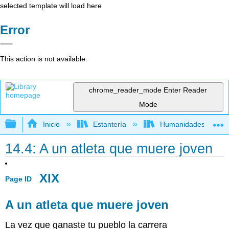
selected template will load here
Error
This action is not available.
chrome_reader_mode
Enter Reader
Mode
Expandir/contraer jerarquía global
Inicio
Estantería
Humanidades
14.4: A un atleta que muere joven
XIX
Page ID
A un atleta que muere joven
La vez que ganaste tu pueblo la carrera