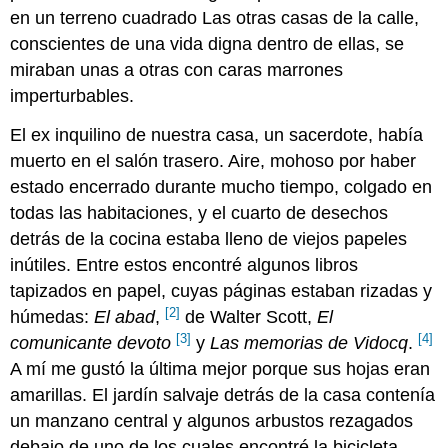
en un terreno cuadrado Las otras casas de la calle,
conscientes de una vida digna dentro de ellas, se
miraban unas a otras con caras marrones
imperturbables.
El ex inquilino de nuestra casa, un sacerdote, había
muerto en el salón trasero. Aire, mohoso por haber
estado encerrado durante mucho tiempo, colgado en
todas las habitaciones, y el cuarto de desechos
detrás de la cocina estaba lleno de viejos papeles
inútiles. Entre estos encontré algunos libros
tapizados en papel, cuyas páginas estaban rizadas y
[2]
húmedas:
El abad
,
de Walter Scott,
El
[3]
[4]
comunicante devoto
y
Las memorias de Vidocq
.
A mí me gustó la última mejor porque sus hojas eran
amarillas. El jardín salvaje detrás de la casa contenía
un manzano central y algunos arbustos rezagados
debajo de uno de los cuales encontré la bicicleta-