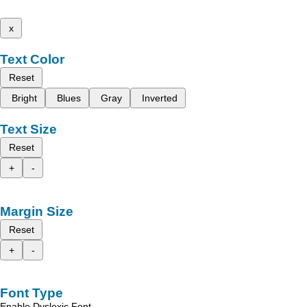
x
Text Color
Reset
Bright
Blues
Gray
Inverted
Text Size
Reset
+
-
Margin Size
Reset
+
-
Font Type
Enable Dyslexic Font