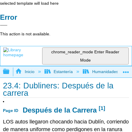
selected template will load here
Error
This action is not available.
chrome_reader_mode
Enter Reader
Mode
Expandir/contraer jerarquía global
Inicio
Estantería
Humanidades
23.4: Dubliners: Después de la
carrera
[1]
Después de la Carrera
Page ID
LOS autos llegaron chocando hacia Dublín, corriendo
de manera uniforme como perdigones en la ranura