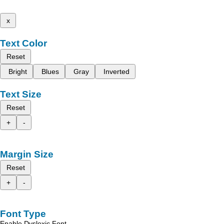
x
Text Color
Reset
Bright
Blues
Gray
Inverted
Text Size
Reset
+
-
Margin Size
Reset
+
-
Font Type
Enable Dyslexic Font