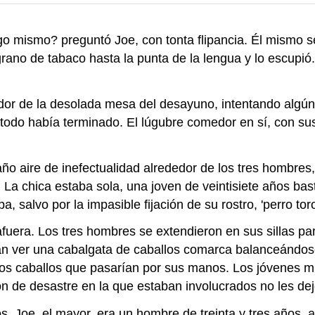
 mismo? preguntó Joe, con tonta flipancia. Él mismo se
 grano de tabaco hasta la punta de la lengua y lo escupi
or de la desolada mesa del desayuno, intentando algún t
, y todo había terminado. El lúgubre comedor en sí, con
año aire de inefectualidad alrededor de los tres hombre
La chica estaba sola, una joven de veintisiete años bast
, salvo por la impasible fijación de su rostro, 'perro t
uera. Los tres hombres se extendieron en sus sillas par
ían ver una cabalgata de caballos comarca balanceándose
ltimos caballos que pasarían por sus manos. Los jóvenes 
n de desastre en la que estaban involucrados no les dejó 
os. Joe, el mayor, era un hombre de treinta y tres años,