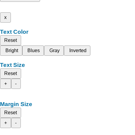
x
Text Color
Reset
Bright
Blues
Gray
Inverted
Text Size
Reset
+
-
Margin Size
Reset
+
-