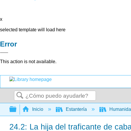
x
selected template will load here
Error
This action is not available.
Buscar
Expandir/contraer jerarquía global
Inicio
Estantería
Humanid
24.2: La hija del traficante de caba