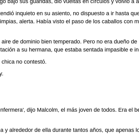
go bajó sus guaridas, dio vueltas en círculos y volvió a 
ndió inquieto en su asiento, no dispuesto a ir hasta que 
mpias, alerta. Había visto el paso de los caballos con 
 aire de dominio bien temperado. Pero no era dueño de l
rritación a su hermana, que estaba sentada impasible e in
a chica no contestó.
y.
enfermera', dijo Malcolm, el más joven de todos. Era el b
a y alrededor de ella durante tantos años, que apenas l