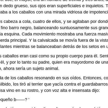
 un dedo grueso, sus ojos eran superficiales e inquietos
aba a los caballos con una mirada vidriosa de impotencia
 cabeza a cola, cuatro de ellos, y se agitaban por donde
 fino barro negro, balanceando suntuosamente sus gran
de la esquina. Cada movimiento mostraba una fuerza masiv
rda principal. Y la calvalcada se movía fuera de la vista 
cilantes mientras se balanceaban detrás de los setos en
s caballos eran casi como su propio cuerpo para él. Sen
, y por lo tanto su padre, quien era mayordomo de una f
, ahora sería un sujeto animal.
ada de los caballos resonando en sus oídos. Entonces, co
lbido, los tiró al terrier que yacía contra el guardabarro
sa vino en su rostro, y con voz alta e insensata dijo:
pequeño b——? '