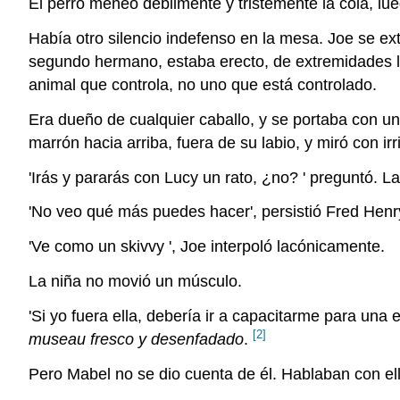
El perro meneó débilmente y tristemente la cola, lue
Había otro silencio indefenso en la mesa. Joe se exte
segundo hermano, estaba erecto, de extremidades li
animal que controla, no uno que está controlado.
Era dueño de cualquier caballo, y se portaba con un
marrón hacia arriba, fuera de su labio, y miró con i
'Irás y pararás con Lucy un rato, ¿no? ' preguntó. L
'No veo qué más puedes hacer', persistió Fred Henr
'Ve como un skivvy ', Joe interpoló lacónicamente.
La niña no movió un músculo.
'Si yo fuera ella, debería ir a capacitarme para una 
[2]
museau fresco y desenfadado
.
Pero Mabel no se dio cuenta de él. Hablaban con ell