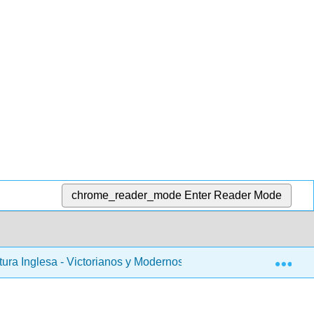
chrome_reader_mode
Enter Reader Mode
Exp
atura Inglesa - Victorianos y Modernos (Sexton)
24: D.