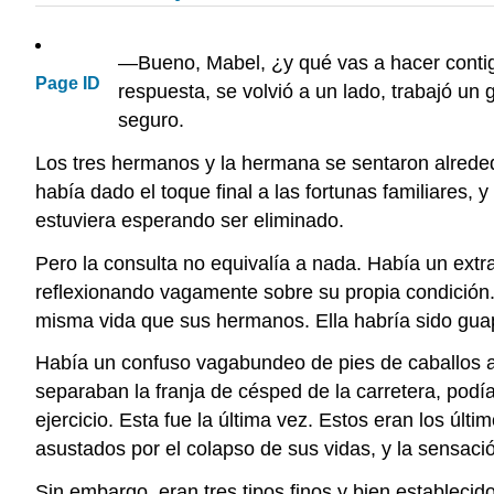
—Bueno, Mabel, ¿y qué vas a hacer contigo
Page ID
respuesta, se volvió a un lado, trabajó un
seguro.
Los tres hermanos y la hermana se sentaron alreded
había dado el toque final a las fortunas familiares
estuviera esperando ser eliminado.
Pero la consulta no equivalía a nada. Había un extr
reflexionando vagamente sobre su propia condición. 
misma vida que sus hermanos. Ella habría sido guapa
Había un confuso vagabundeo de pies de caballos af
separaban la franja de césped de la carretera, pod
ejercicio. Esta fue la última vez. Estos eran los ú
asustados por el colapso de sus vidas, y la sensació
Sin embargo, eran tres tipos finos y bien establecid