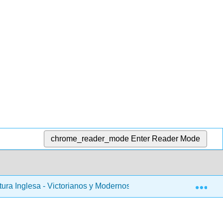
chrome_reader_mode
Enter Reader Mode
Exp
atura Inglesa - Victorianos y Modernos (Sexton)
26: Ka