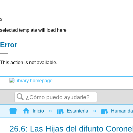
x
selected template will load here
Error
This action is not available.
Buscar
Expandir/contraer jerarquía global
Inicio
Estantería
Humanid
26.6: Las Hijas del difunto Coronel