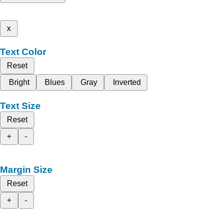
x
Text Color
Reset
Bright
Blues
Gray
Inverted
Text Size
Reset
+
-
Margin Size
Reset
+
-