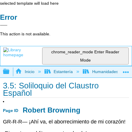
selected template will load here
Error
This action is not available.
chrome_reader_mode
Enter Reader
Mode
Expandir/contraer jerarquía global
Inicio
Estantería
Humanidades
3.5: Soliloquio del Claustro
Español
Robert Browning
Page ID
GR-R-R— ¡Ahí va, el aborrecimiento de mi corazón!