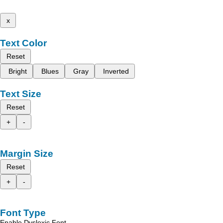
x
Text Color
Reset
Bright
Blues
Gray
Inverted
Text Size
Reset
+
-
Margin Size
Reset
+
-
Font Type
Enable Dyslexic Font