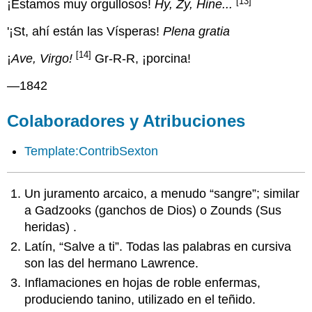
[13]
¡Estamos muy orgullosos!
Hy, Zy, Hine...
'¡St, ahí están las Vísperas!
Plena gratia
[14]
¡
Ave, Virgo!
Gr-R-R, ¡porcina!
—1842
Colaboradores y Atribuciones
Template:ContribSexton
Un juramento arcaico, a menudo “sangre”; similar
a Gadzooks (ganchos de Dios) o Zounds (Sus
heridas) .
Latín, “Salve a ti”. Todas las palabras en cursiva
son las del hermano Lawrence.
Inflamaciones en hojas de roble enfermas,
produciendo tanino, utilizado en el teñido.