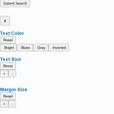
Submit Search
x
Text Color
Reset
Bright
Blues
Gray
Inverted
Text Size
Reset
+
-
Margin Size
Reset
+
-