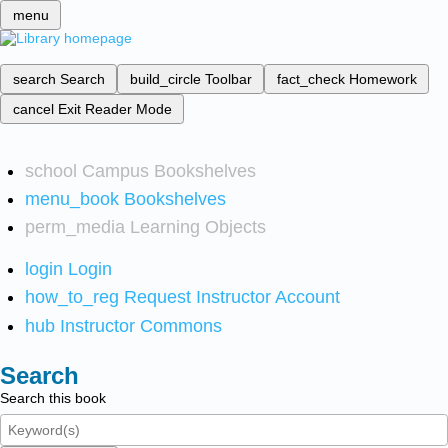
menu
search
Search
build_circle
Toolbar
fact_check
Homework
cancel
Exit Reader Mode
school
Campus Bookshelves
menu_book
Bookshelves
perm_media
Learning Objects
login
Login
how_to_reg
Request Instructor Account
hub
Instructor Commons
Search
Search this book