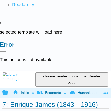
Readability
x
selected template will load here
Error
This action is not available.
chrome_reader_mode
Enter Reader
Mode
Expandir/contraer jerarquía global
Inicio
Estantería
Humanidades
7: Enrique James (1843—1916)