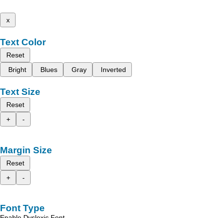
x
Text Color
Reset
Bright
Blues
Gray
Inverted
Text Size
Reset
+
-
Margin Size
Reset
+
-
Font Type
Enable Dyslexic Font