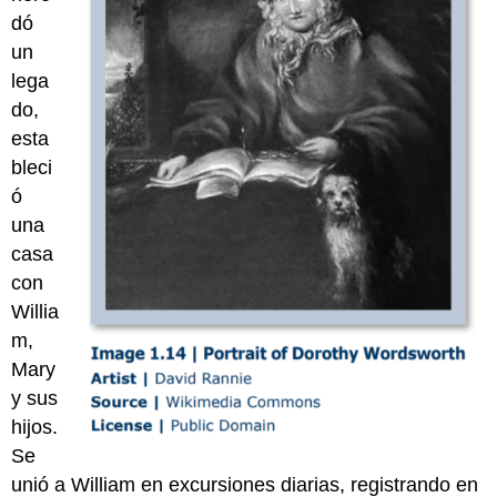
dó
un
lega
do,
esta
bleci
ó
una
casa
con
Willia
m,
Mary
y sus
hijos.
Se
unió a William en excursiones diarias, registrando en