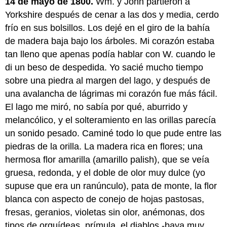
14 de mayo de 1800.
Wm. y John partieron a
Yorkshire después de cenar a las dos y media, cerdo
frío en sus bolsillos. Los dejé en el giro de la bahía
de madera baja bajo los árboles. Mi corazón estaba
tan lleno que apenas podía hablar con W. cuando le
di un beso de despedida. Yo sacié mucho tiempo
sobre una piedra al margen del lago, y después de
una avalancha de lágrimas mi corazón fue más fácil.
El lago me miró, no sabía por qué, aburrido y
melancólico, y el solteramiento en las orillas parecía
un sonido pesado. Caminé todo lo que pude entre las
piedras de la orilla. La madera rica en flores; una
hermosa flor amarilla (amarillo palish), que se veía
gruesa, redonda, y el doble de olor muy dulce (yo
supuse que era un ranúnculo), pata de monte, la flor
blanca con aspecto de conejo de hojas pastosas,
fresas, geranios, violetas sin olor, anémonas, dos
tipos de orquídeas, prímula, el diablos -baya muy