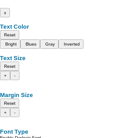
x
Text Color
Reset
Bright
Blues
Gray
Inverted
Text Size
Reset
+
-
Margin Size
Reset
+
-
Font Type
Enable Dyslexic Font