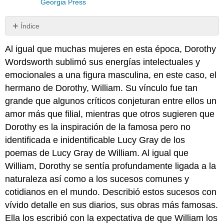
Georgia Press
Índice
1.8.1:
Al igual que muchas mujeres en esta época, Dorothy
De
The
Wordsworth sublimó sus energías intelectuales y
Alfoxden
emocionales a una figura masculina, en este caso, el
Journal
hermano de Dorothy, William. Su vínculo fue tan
1.8.2:
grande que algunos críticos conjeturan entre ellos un
De
The
amor más que filial, mientras que otros sugieren que
Grasmere
Dorothy es la inspiración de la famosa pero no
Journal
identificada e inidentificable Lucy Gray de los
1.8.3:
poemas de Lucy Gray de William. Al igual que
Preguntas
de
William, Dorothy se sentía profundamente ligada a la
lectura
naturaleza así como a los sucesos comunes y
y
cotidianos en el mundo. Describió estos sucesos con
revisión
vívido detalle en sus diarios, sus obras más famosas.
Ella los escribió con la expectativa de que William los