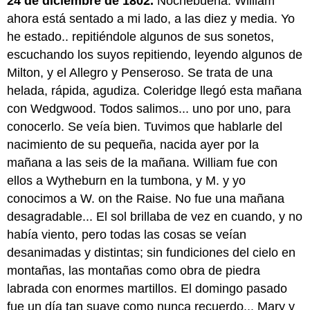
24 de diciembre de 1802.
Nochebuena. William
ahora está sentado a mi lado, a las diez y media. Yo
he estado.. repitiéndole algunos de sus sonetos,
escuchando los suyos repitiendo, leyendo algunos de
Milton, y el Allegro y Penseroso. Se trata de una
helada, rápida, agudiza. Coleridge llegó esta mañana
con Wedgwood. Todos salimos... uno por uno, para
conocerlo. Se veía bien. Tuvimos que hablarle del
nacimiento de su pequeña, nacida ayer por la
mañana a las seis de la mañana. William fue con
ellos a Wytheburn en la tumbona, y M. y yo
conocimos a W. on the Raise. No fue una mañana
desagradable... El sol brillaba de vez en cuando, y no
había viento, pero todas las cosas se veían
desanimadas y distintas; sin fundiciones del cielo en
montañas, las montañas como obra de piedra
labrada con enormes martillos. El domingo pasado
fue un día tan suave como nunca recuerdo... Mary y