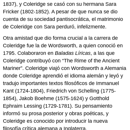
“El
1837), y Coleridge se casó con su hermana Sara
abatimiento:
Fricker (1802-1852). A pesar de que nunca se dio
una
oda”
cuenta de su sociedad pantisocrática, el matrimonio
de Coleridge con Sara perduró, infelizmente.
Notas
1.9.5:
Otra amistad que dio forma crucial a la carrera de
La
escarcha
Coleridge fue la de Wordsworth, a quien conoció en
del
1795. Colaboraron en
Baladas Líricas
, a las que
antiguo
Coleridge contribuyó con “The Rime of the Ancient
marinero
Mariner”. Coleridge viajó con Wordsworth a Alemania
1.9.6:
De
donde Coleridge aprendió el idioma alemán y leyó y
Biographia
tradujo importantes textos filosóficos de Immanuel
Literaria
Kant (1724-1804), Friedrich von Schelling (1775-
1.9.6.1
1854), Jakob Boehme (1575-1624) y Gotthold
Del
Ephraim Lessing (1729-1781). Su pensamiento
Capítulo
4
informó su prosa posterior y obras poéticas, y
1.9.6.2:
Coleridge es conocido por introducir la nueva
Del
filosofía crítica alemana a Inglaterra.