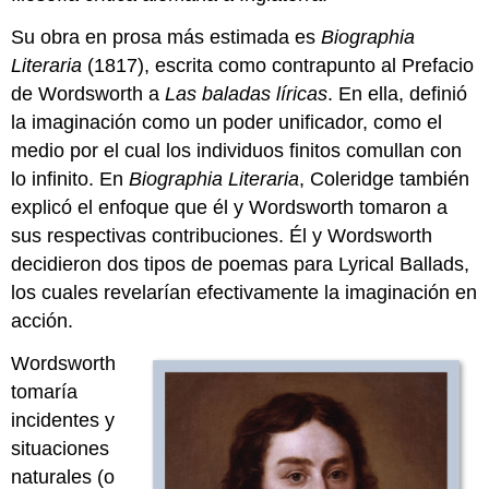
Capítulo
13
Su obra en prosa más estimada es
Biographia
1.9.6.3
Literaria
(1817), escrita como contrapunto al Prefacio
Capítulo
de Wordsworth a
Las baladas líricas
. En ella, definió
14
Notas
la imaginación como un poder unificador, como el
1.9.7:
medio por el cual los individuos finitos comullan con
Preguntas
lo infinito. En
Biographia Literaria
, Coleridge también
de
explicó el enfoque que él y Wordsworth tomaron a
lectura
y
sus respectivas contribuciones. Él y Wordsworth
revisión
decidieron dos tipos de poemas para Lyrical Ballads,
los cuales revelarían efectivamente la imaginación en
acción.
Wordsworth
tomaría
incidentes y
situaciones
naturales (o