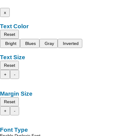
x
Text Color
Reset
Bright
Blues
Gray
Inverted
Text Size
Reset
+
-
Margin Size
Reset
+
-
Font Type
Enable Dyslexic Font