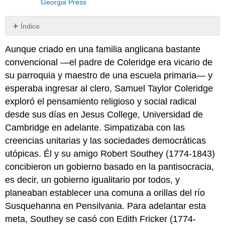
Georgia Press
Índice
1.9.1:
Aunque criado en una familia anglicana bastante
“El
Arpa
convencional —el padre de Coleridge era vicario de
Eoliana”
su parroquia y maestro de una escuela primaria— y
1.9.2:
esperaba ingresar al clero, Samuel Taylor Coleridge
“Escarcha
exploró el pensamiento religioso y social radical
a
Medianoche”
desde sus días en Jesus College, Universidad de
1.9.3:
Cambridge en adelante. Simpatizaba con las
“Kubla
creencias unitarias y las sociedades democráticas
Khan;
utópicas. Él y su amigo Robert Southey (1774-1843)
o
Una
concibieron un gobierno basado en la pantisocracia,
visión
es decir, un gobierno igualitario por todos, y
en
planeaban establecer una comuna a orillas del río
un
sueño”
Susquehanna en Pensilvania. Para adelantar esta
1.9.4:
meta, Southey se casó con Edith Fricker (1774-