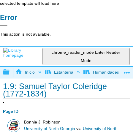
selected template will load here
Error
This action is not available.
chrome_reader_mode
Enter Reader
Mode
Expandir/contraer jerarquía global
Inicio
Estantería
Humanidades
1.9: Samuel Taylor Coleridge
(1772-1834)
Page ID
Bonnie J. Robinson
University of North Georgia
via
University of North