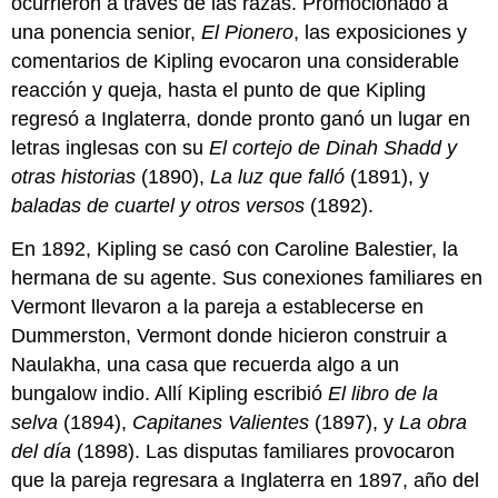
ocurrieron a través de las razas. Promocionado a
una ponencia senior,
El Pionero
, las exposiciones y
comentarios de Kipling evocaron una considerable
reacción y queja, hasta el punto de que Kipling
regresó a Inglaterra, donde pronto ganó un lugar en
letras inglesas con su
El cortejo de Dinah Shadd y
otras historias
(1890),
La luz que falló
(1891), y
baladas de cuartel y otros versos
(1892).
En 1892, Kipling se casó con Caroline Balestier, la
hermana de su agente. Sus conexiones familiares en
Vermont llevaron a la pareja a establecerse en
Dummerston, Vermont donde hicieron construir a
Naulakha, una casa que recuerda algo a un
bungalow indio. Allí Kipling escribió
El libro de la
selva
(1894),
Capitanes Valientes
(1897), y
La obra
del día
(1898). Las disputas familiares provocaron
que la pareja regresara a Inglaterra en 1897, año del