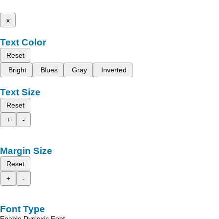
x
Text Color
Reset
Bright
Blues
Gray
Inverted
Text Size
Reset
+
-
Margin Size
Reset
+
-
Font Type
Enable Dyslexic Font