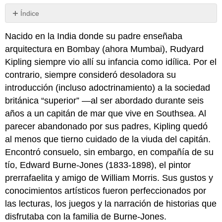
Índice
2.16.1:
Nacido en la India donde su padre enseñaba
“El
hombre
arquitectura en Bombay (ahora Mumbai), Rudyard
que
Kipling siempre vio allí su infancia como idílica. Por el
sería
contrario, siempre consideró desoladora su
rey”
introducción (incluso adoctrinamiento) a la sociedad
2.16.2:
Preguntas
británica “superior” —al ser abordado durante seis
de
años a un capitán de mar que vive en Southsea. Al
lectura
parecer abandonado por sus padres, Kipling quedó
y
revisión
al menos que tierno cuidado de la viuda del capitán.
Encontró consuelo, sin embargo, en compañía de su
tío, Edward Burne-Jones (1833-1898), el pintor
prerrafaelita y amigo de William Morris. Sus gustos y
conocimientos artísticos fueron perfeccionados por
las lecturas, los juegos y la narración de historias que
disfrutaba con la familia de Burne-Jones.