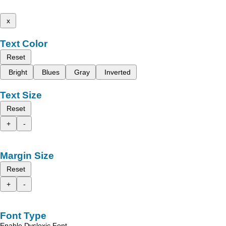
x
Text Color
Reset
Bright
Blues
Gray
Inverted
Text Size
Reset
+
-
Margin Size
Reset
+
-
Font Type
Enable Dyslexic Font