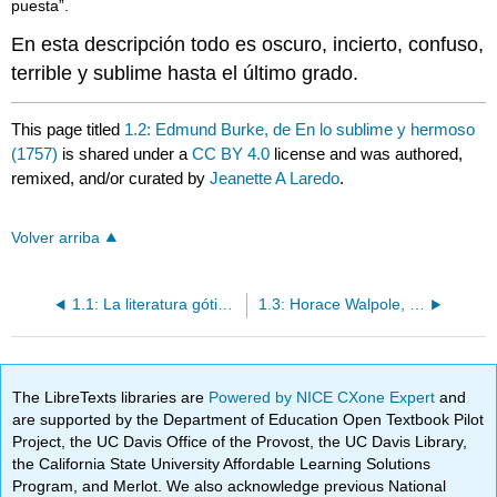
puesta”.
En esta descripción todo es oscuro, incierto, confuso,
terrible y sublime hasta el último grado.
This page titled
1.2: Edmund Burke, de En lo sublime y hermoso
(1757)
is shared under a
CC BY 4.0
license and was authored,
remixed, and/or curated by
Jeanette A Laredo
.
Volver arriba
1.1: La literatura gótica en el siglo XVIII
1.3: Horace Walpole, extracto de El castillo de Otranto (1764)
The LibreTexts libraries are
Powered by NICE CXone Expert
and
are supported by the Department of Education Open Textbook Pilot
Project, the UC Davis Office of the Provost, the UC Davis Library,
the California State University Affordable Learning Solutions
Program, and Merlot. We also acknowledge previous National