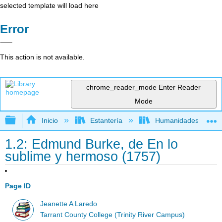
selected template will load here
Error
This action is not available.
chrome_reader_mode
Enter Reader
Mode
Expandir/contraer jerarquía global
Inicio
Estantería
Humanidades
1.2: Edmund Burke, de En lo
sublime y hermoso (1757)
Page ID
Jeanette A Laredo
Tarrant County College (Trinity River Campus)